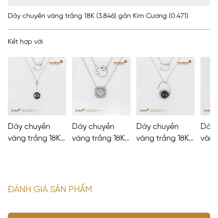
Dây chuyền vàng trắng 18K (3.846) gắn Kim Cương (0.471)
Kết hợp với
Dây chuyền
Dây chuyền
Dây chuyền
Dây 
vàng trắng 18K
vàng trắng 18K
vàng trắng 18K
vàng
gắn Ngọc Trai,
(4.758) gắn Kim
(6.291) gắn NT
gắn 
Kim Cương
Cương (0.41)
(9.28) KC (0.259)
ĐÁNH GIÁ SẢN PHẨM