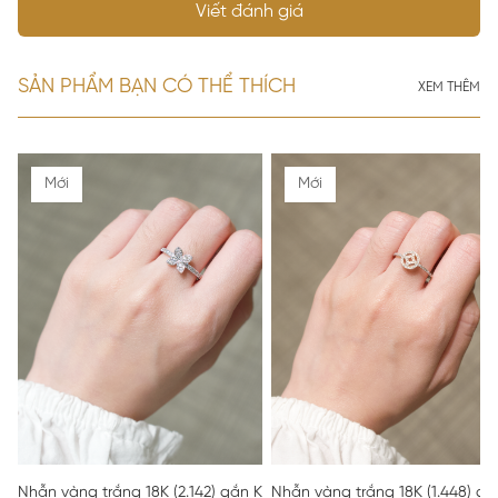
Viết đánh giá
SẢN PHẨM BẠN CÓ THỂ THÍCH
XEM THÊM
Mới
Mới
Nhẫn vàng trắng 18K (2.142) gắn Kim cương (0.288) 52
Nhẫn vàng trắng 18K (1.448) gắ