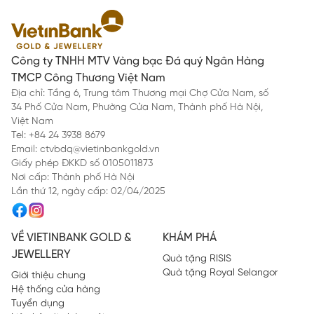
Công ty TNHH MTV Vàng bạc Đá quý Ngân Hàng
TMCP Công Thương Việt Nam
Địa chỉ: Tầng 6, Trung tâm Thương mại Chợ Cửa Nam, số
34 Phố Cửa Nam, Phường Cửa Nam, Thành phố Hà Nội,
Việt Nam
Tel: +84 24 3938 8679
Email: ctvbdq@vietinbankgold.vn
Giấy phép ĐKKD số 0105011873
Nơi cấp: Thành phố Hà Nội
Lần thứ 12, ngày cấp: 02/04/2025
VỀ VIETINBANK GOLD &
KHÁM PHÁ
JEWELLERY
Quà tặng RISIS
Quà tặng Royal Selangor
Giới thiệu chung
Hệ thống cửa hàng
Tuyển dụng