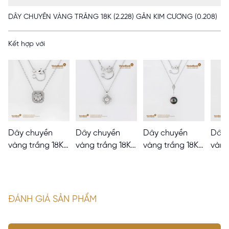
DÂY CHUYỀN VÀNG TRẮNG 18K (2.228) GẮN KIM CƯƠNG (0.208)
Kết hợp với
Dây chuyền
Dây chuyền
Dây chuyền
Dây 
vàng trắng 18K
vàng trắng 18K
vàng trắng 18K
vàng
(4.758) gắn Kim
(2.391) gắn Kim
gắn Ngọc Trai,
(6.29
Cương (0.41)
Cương (0.196)
Kim Cương
(9.28
ĐÁNH GIÁ SẢN PHẨM