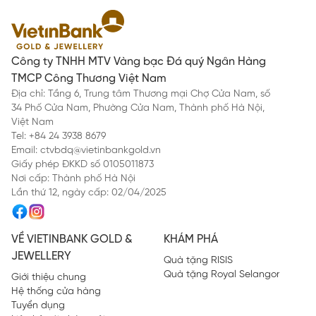
Công ty TNHH MTV Vàng bạc Đá quý Ngân Hàng
TMCP Công Thương Việt Nam
Địa chỉ: Tầng 6, Trung tâm Thương mại Chợ Cửa Nam, số
34 Phố Cửa Nam, Phường Cửa Nam, Thành phố Hà Nội,
Việt Nam
Tel: +84 24 3938 8679
Email: ctvbdq@vietinbankgold.vn
Giấy phép ĐKKD số 0105011873
Nơi cấp: Thành phố Hà Nội
Lần thứ 12, ngày cấp: 02/04/2025
VỀ VIETINBANK GOLD &
KHÁM PHÁ
JEWELLERY
Quà tặng RISIS
Quà tặng Royal Selangor
Giới thiệu chung
Hệ thống cửa hàng
Tuyển dụng