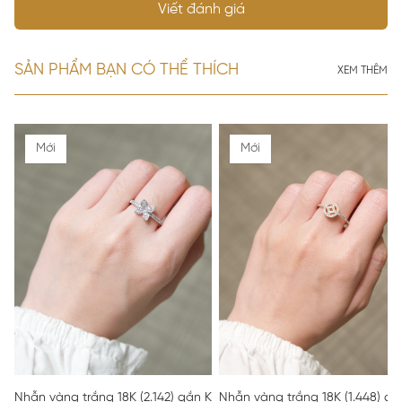
Viết đánh giá
SẢN PHẨM BẠN CÓ THỂ THÍCH
XEM THÊM
Mới
Mới
Nhẫn vàng trắng 18K (2.142) gắn Kim cương (0.288) 52
Nhẫn vàng trắng 18K (1.448) gắ