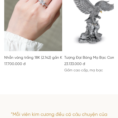
Nhẫn vàng trắng 18K (2.142) gắn Kim cương (0.288) 52
Tượng Đại Bàng Mạ Bạc Comy
17.700.000 đ
23.133.000 đ
Gốm cao cấp, mạ bạc
“Mỗi viên kim cương đều có câu chuyện của