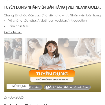
TUYỂN DỤNG NHÂN VIÊN BÁN HÀNG | VIETINBANK GOLD
& JEWELLERY
Chúng tôi chào đón các ứng viên cho vị trí: Nhân viên bán hàng
Về chúng tôi:
https://vietinbankgold.vn/introduction
Tầm nhìn & sứ
mệnh:
https://vietinbankgold.vn/introduction#mission
Xem chi tiết
Vị trí tuyển dụng:
01 Nhân viên bán hàng
Địa điểm làm việc:
Hà Nội
Thời gian làm việc:
6 ngày/tuần (từ Thứ Hai đến Thứ Bảy)
</
TUYỂN DỤNG
27/03/2026