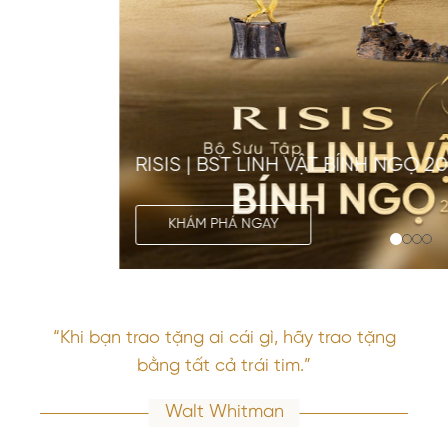
RISIS | BST LINH VẬT BÍNH NGỌ 2026
KHÁM PHÁ NGAY
“Khi bạn trao tặng ai cái gì, hãy trao tặng
bằng tất cả trái tim.”
Walt Whitman