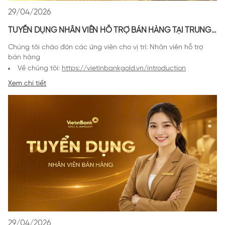
29/04/2026
TUYỂN DỤNG NHÂN VIÊN HỖ TRỢ BÁN HÀNG TẠI TRUNG
TÂM THƯƠNG MẠI | VIETINBANK GOLD & JEWELLERY
Chúng tôi chào đón các ứng viên cho vị trí: Nhân viên hỗ trợ
bán hàng
Về chúng tôi:
https://vietinbankgold.vn/introduction
Tầm nhìn & sứ
Xem chi tiết
mệnh:
https://vietinbankgold.vn/introduction#mission
Vị trí tuyển dụng
: 02 Nhân viên hỗ trợ bán hàng
Địa điểm làm việc
: Hà Nội
Thời gian làm việc:
Ưu tiên ứng viên làm ca chiều - tối: 14h00 – 22h00
29/04/2026