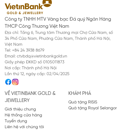
Công ty TNHH MTV Vàng bạc Đá quý Ngân Hàng
TMCP Công Thương Việt Nam
Địa chỉ: Tầng 6, Trung tâm Thương mại Chợ Cửa Nam, số
34 Phố Cửa Nam, Phường Cửa Nam, Thành phố Hà Nội,
Việt Nam
Tel: +84 24 3938 8679
Email: ctvbdq@vietinbankgold.vn
Giấy phép ĐKKD số 0105011873
Nơi cấp: Thành phố Hà Nội
Lần thứ 12, ngày cấp: 02/04/2025
VỀ VIETINBANK GOLD &
KHÁM PHÁ
JEWELLERY
Quà tặng RISIS
Quà tặng Royal Selangor
Giới thiệu chung
Hệ thống cửa hàng
Tuyển dụng
Liên hệ với chúng tôi