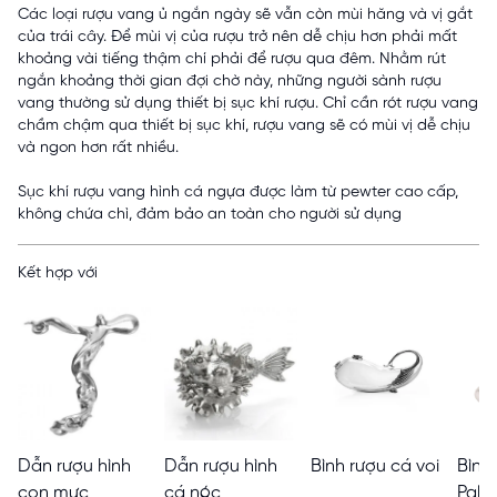
Các loại rượu vang ủ ngắn ngày sẽ vẫn còn mùi hăng và vị gắt
của trái cây. Để mùi vị của rượu trở nên dễ chịu hơn phải mất
khoảng vài tiếng thậm chí phải để rượu qua đêm. Nhằm rút
ngắn khoảng thời gian đợi chờ này, những người sành rượu
vang thường sử dụng thiết bị sục khí rượu. Chỉ cần rót rượu vang
chầm chậm qua thiết bị sục khí, rượu vang sẽ có mùi vị dễ chịu
và ngon hơn rất nhiều.
Sục khí rượu vang hình cá ngựa được làm từ pewter cao cấp,
không chứa chì, đảm bảo an toàn cho người sử dụng
Kết hợp với
Dẫn rượu hình
Dẫn rượu hình
Bình rượu cá voi
Bình
con mực
cá nóc
Palla