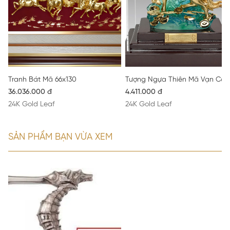
Tranh Bát Mã 66x130
Tượng Ngựa Thiên Mã Vạn Cát
36.036.000 đ
4.411.000 đ
24K Gold Leaf
24K Gold Leaf
SẢN PHẨM BẠN VỪA XEM