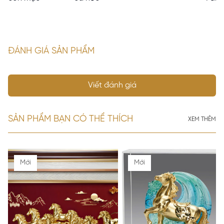
ĐÁNH GIÁ SẢN PHẨM
Viết đánh giá
SẢN PHẨM BẠN CÓ THỂ THÍCH
XEM THÊM
Mới
Mới