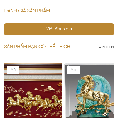
ĐÁNH GIÁ SẢN PHẨM
Viết đánh giá
SẢN PHẨM BẠN CÓ THỂ THÍCH
XEM THÊM
Mới
Mới