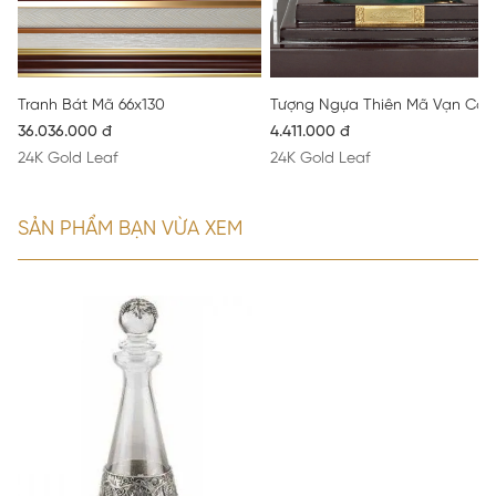
Tranh Bát Mã 66x130
Tượng Ngựa Thiên Mã Vạn Cát
36.036.000 đ
4.411.000 đ
24K Gold Leaf
24K Gold Leaf
SẢN PHẨM BẠN VỪA XEM