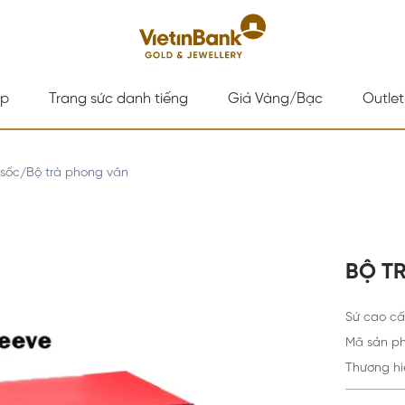
ấp
Trang sức danh tiếng
Giá Vàng/Bạc
Outlet
 sốc
Bộ trà phong vân
/
BỘ 
Sứ cao c
Mã sản p
Thương hi