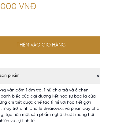
2.000 VNĐ
THÊM VÀO GIỎ HÀNG
 sản phẩm
ng vân gồm 1 ấm trà, 1 hũ chia trà và 6 chén,
xanh biếc của đại dương kết hợp sự bao la của
Từng chi tiết được chế tác tỉ mỉ với họa tiết gợn
, mây trời đính pha lê Swarovski, và phần đáy pha
ng, tạo nên một sản phẩm nghệ thuật mang hơi
nhiên và sự tinh tế.