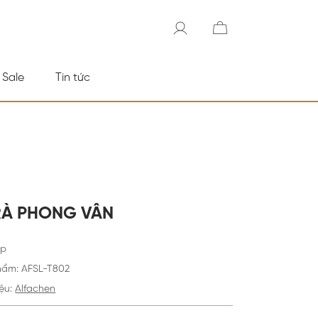
 Sale
Tin tức
TRÀ PHONG VÂN
ấp
hẩm
:
AFSL-T802
ệu:
Alfachen