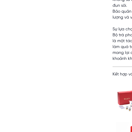
đun sôi.
Bảo quản 
lượng và 
Sự lựa ch
Bộ trà ph
là một tá
làm quà t
mang lại 
khoảnh kh
Kết hợp vớ