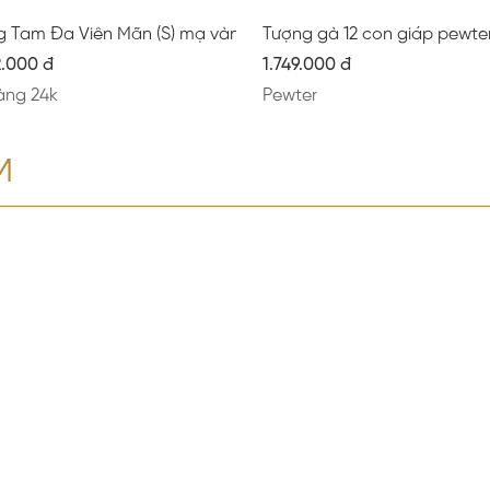
g Tam Đa Viên Mãn (S) mạ vàng mờ
Tượng gà 12 con giáp pewte
2.000 đ
1.749.000 đ
àng 24k
Pewter
M