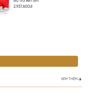
Bộ trà liên ẩm
2.937.600đ
XEM THÊM