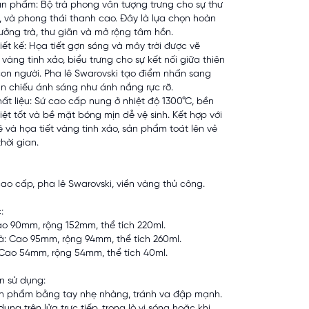
ản phẩm: Bộ trà phong vân tượng trưng cho sự thư
o, và phong thái thanh cao. Đây là lựa chọn hoàn
ưởng trà, thư giãn và mở rộng tâm hồn.
iết kế: Họa tiết gợn sóng và mây trời được vẽ
vàng tinh xảo, biểu trưng cho sự kết nối giữa thiên
con người. Pha lê Swarovski tạo điểm nhấn sang
ản chiếu ánh sáng như ánh nắng rực rỡ.
hất liệu: Sứ cao cấp nung ở nhiệt độ 1300°C, bền
hiệt tốt và bề mặt bóng mịn dễ vệ sinh. Kết hợp với
ê và họa tiết vàng tinh xảo, sản phẩm toát lên vẻ
hời gian.
cao cấp, pha lê Swarovski, viền vàng thủ công.
:
ao 90mm, rộng 152mm, thể tích 220ml.
rà: Cao 95mm, rộng 94mm, thể tích 260ml.
 Cao 54mm, rộng 54mm, thể tích 40ml.
n sử dụng:
ản phẩm bằng tay nhẹ nhàng, tránh va đập mạnh.
ụng trên lửa trực tiếp, trong lò vi sóng hoặc khi