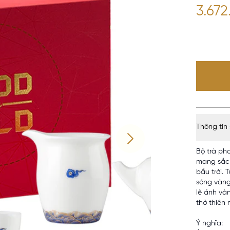
3.67
Thông tin
Bộ trà pho
mang sắc 
bầu trời. 
sóng vàng
lê ánh và
thở thiên 
Ý nghĩa: