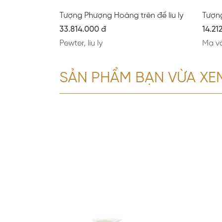
Tượng Phượng Hoàng trên đế liu ly
Tượn
33.814.000 đ
14.21
Pewter, liu ly
Mạ v
SẢN PHẨM BẠN VỪA XE