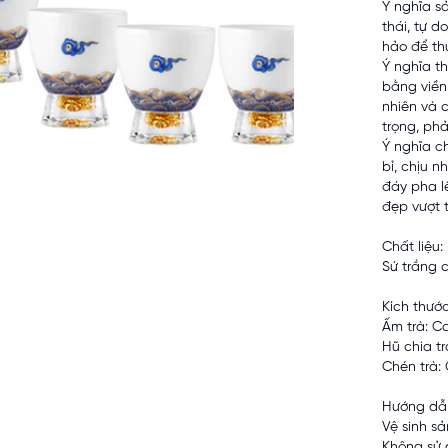
Ý nghĩa s
thái, tự d
hảo để th
Ý nghĩa th
bằng viền 
nhiên và 
trọng, ph
Ý nghĩa c
bỉ, chịu n
đáy pha l
đẹp vượt t
Chất liệu:
Sứ trắng 
Kích thước
Ấm trà: C
Hũ chia t
Chén trà:
Hướng dẫ
Vệ sinh s
Không sử d