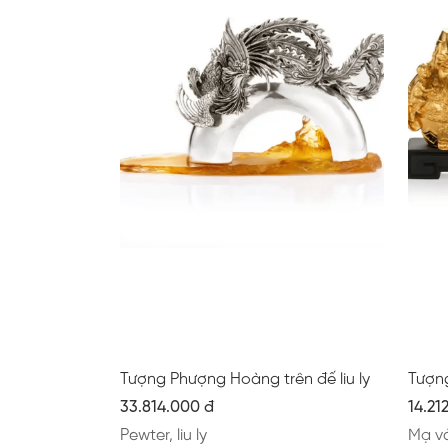
Tượng Phượng Hoàng trên đế liu ly
Tượn
33.814.000 đ
14.21
Pewter, liu ly
Mạ v