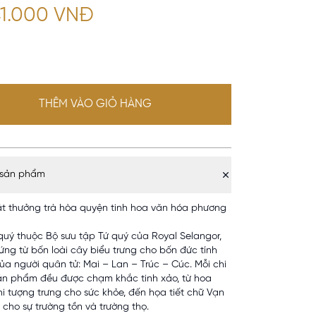
41.000 VNĐ
THÊM VÀO GIỎ HÀNG
 sản phẩm
t thưởng trà hòa quyện tinh hoa văn hóa phương
 quý thuộc Bộ sưu tập Tứ quý của Royal Selangor,
ứng từ bốn loài cây biểu trưng cho bốn đức tính
ủa người quân tử: Mai – Lan – Trúc – Cúc. Mỗi chi
 sản phẩm đều được chạm khắc tinh xảo, từ hoa
hi tượng trưng cho sức khỏe, đến họa tiết chữ Vạn
 cho sự trường tồn và trường thọ.