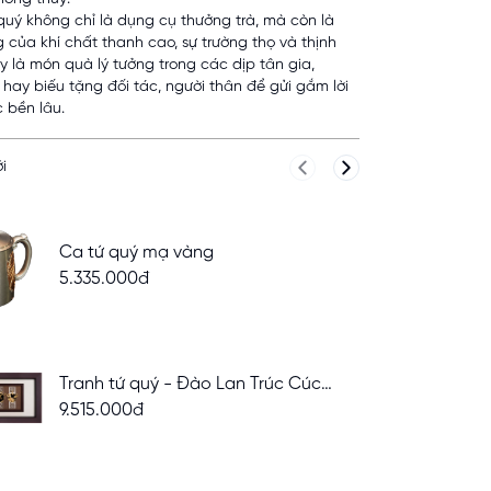
 quý không chỉ là dụng cụ thưởng trà, mà còn là
 của khí chất thanh cao, sự trường thọ và thịnh
y là món quà lý tưởng trong các dịp tân gia,
 hay biếu tặng đối tác, người thân để gửi gắm lời
 bền lâu.
i
Previous slide
Next slide
Ca tứ quý mạ vàng
5.335.000đ
Tranh tứ quý - Đào Lan Trúc Cúc
42x81
9.515.000đ