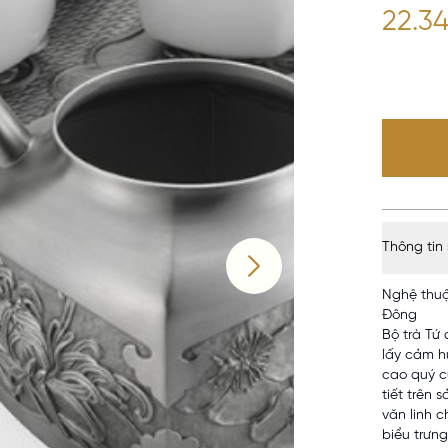
22.3
Thông tin
Nghệ thuậ
Đông
Bộ trà Tứ
lấy cảm h
cao quý c
tiết trên
văn linh c
biểu trưng