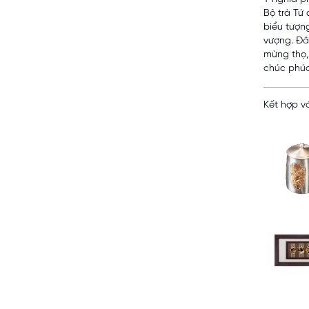
Bộ trà Tứ
biểu tượng
vượng. Đâ
mừng thọ,
chúc phúc
Kết hợp vớ