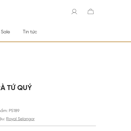
 Sale
Tin tức
RÀ TỨ QUÝ
hẩm
:
P5189
ệu:
Royal Selangor