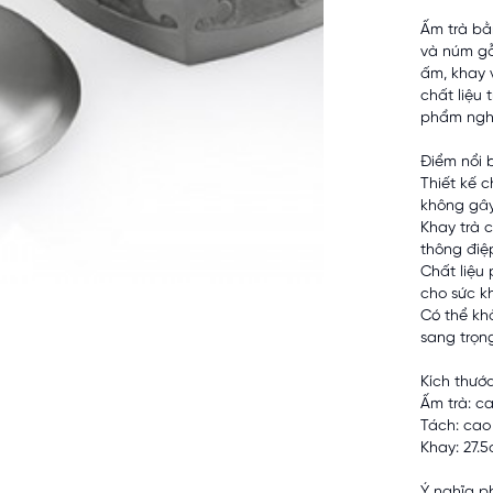
Ấm trà bằ
và núm gỗ
ấm, khay 
chất liệu 
phẩm nghệ
Điểm nổi 
Thiết kế c
không gây
Khay trà 
thông điệ
Chất liệu
cho sức k
Có thể kh
sang trọn
Kích thước
Ấm trà: c
Tách: cao
Khay: 27.
Ý nghĩa p