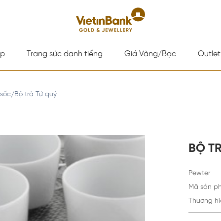
ấp
Trang sức danh tiếng
Giá Vàng/Bạc
Outlet
 sốc
Bộ trà Tứ quý
/
BỘ T
Pewter
Mã sản p
Thương hi