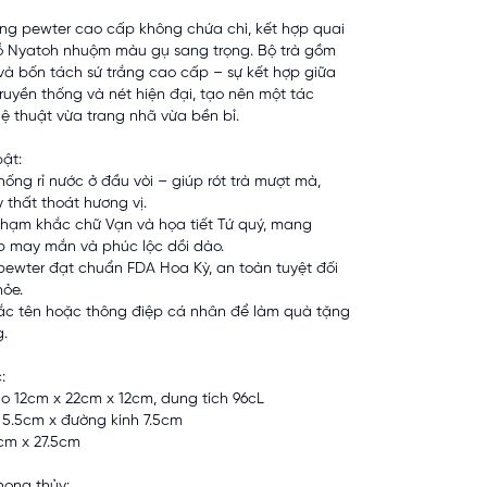
ng pewter cao cấp không chứa chì, kết hợp quai
 Nyatoh nhuộm màu gụ sang trọng. Bộ trà gồm
và bốn tách sứ trắng cao cấp – sự kết hợp giữa
truyền thống và nét hiện đại, tạo nên một tác
 thuật vừa trang nhã vừa bền bỉ.
bật:
hống rỉ nước ở đầu vòi – giúp rót trà mượt mà,
 thất thoát hương vị.
chạm khắc chữ Vạn và họa tiết Tứ quý, mang
p may mắn và phúc lộc dồi dào.
 pewter đạt chuẩn FDA Hoa Kỳ, an toàn tuyệt đối
hỏe.
ắc tên hoặc thông điệp cá nhân để làm quà tặng
g.
:
ao 12cm x 22cm x 12cm, dung tích 96cL
 5.5cm x đường kính 7.5cm
5cm x 27.5cm
hong thủy: