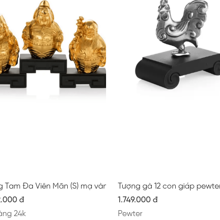
g Tam Đa Viên Mãn (S) mạ vàng mờ
Tượng gà 12 con giáp pewte
2.000 đ
1.749.000 đ
àng 24k
Pewter