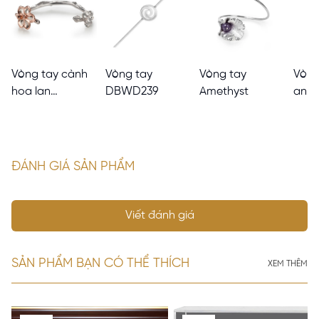
Vòng tay cành
Vòng tay
Vòng tay
Vòng
hoa lan
DBWD239
Amethyst
anh 
Ascocenda mạ
vàng hồng và
Rhodium
ĐÁNH GIÁ SẢN PHẨM
Viết đánh giá
SẢN PHẨM BẠN CÓ THỂ THÍCH
XEM THÊM