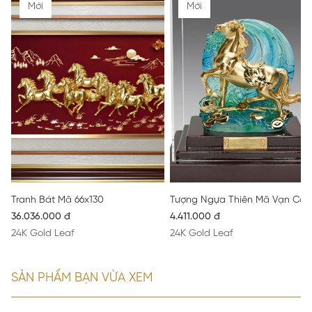
Mới
Mới
Tranh Bát Mã 66x130
Tượng Ngựa Thiên Mã Vạn Cát
36.036.000 đ
4.411.000 đ
24K Gold Leaf
24K Gold Leaf
SẢN PHẨM BẠN VỪA XEM