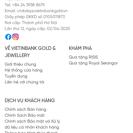
Tel: +84 24 3938 8679
Email: ctvbdq@vietinbankgold.vn
Giấy phép ĐKKD số 0105011873
Nơi cấp: Thành phố Hà Nội
Lần thứ 12, ngày cấp: 02/04/2025
VỀ VIETINBANK GOLD &
KHÁM PHÁ
JEWELLERY
Quà tặng RISIS
Quà tặng Royal Selangor
Giới thiệu chung
Hệ thống cửa hàng
Tuyển dụng
Liên hệ với chúng tôi
DỊCH VỤ KHÁCH HÀNG
Chính sách Bán hàng
Chính Sách Bảo mật
Chính sách Bảo mật và Xử lý
dữ liệu cá nhân khách hàng