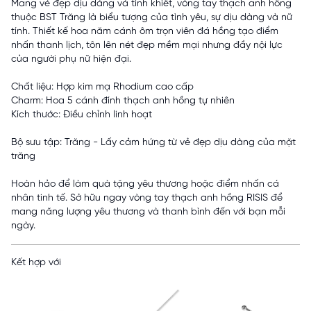
Mang vẻ đẹp dịu dàng và tinh khiết, vòng tay thạch anh hồng
thuộc BST Trăng là biểu tượng của tình yêu, sự dịu dàng và nữ
tính. Thiết kế hoa năm cánh ôm trọn viên đá hồng tạo điểm
nhấn thanh lịch, tôn lên nét đẹp mềm mại nhưng đầy nội lực
của người phụ nữ hiện đại.
Chất liệu: Hợp kim mạ Rhodium cao cấp
Charm: Hoa 5 cánh đính thạch anh hồng tự nhiên
Kích thước: Điều chỉnh linh hoạt
Bộ sưu tập: Trăng - Lấy cảm hứng từ vẻ đẹp dịu dàng của mặt
trăng
Hoàn hảo để làm quà tặng yêu thương hoặc điểm nhấn cá
nhân tinh tế. Sở hữu ngay vòng tay thạch anh hồng RISIS để
mang năng lượng yêu thương và thanh bình đến với bạn mỗi
ngày.
Kết hợp với