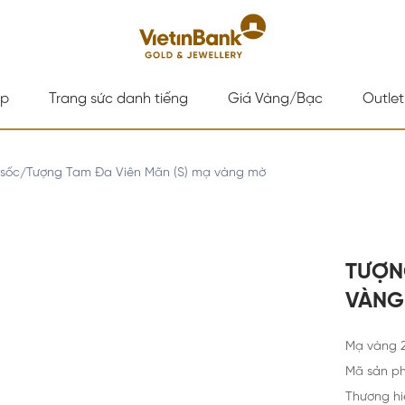
ấp
Trang sức danh tiếng
Giá Vàng/Bạc
Outlet
 sốc
Tượng Tam Đa Viên Mãn (S) mạ vàng mờ
/
TƯỢN
VÀN
Mạ vàng 
Mã sản p
Thương hi