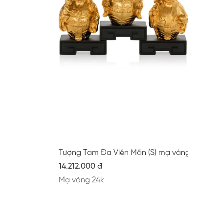
Tượng Tam Đa Viên Mãn (S) mạ vàng mờ
14.212.000 đ
Mạ vàng 24k