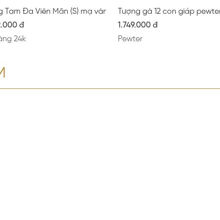
g Tam Đa Viên Mãn (S) mạ vàng mờ
Tượng gà 12 con giáp pewte
2.000 đ
1.749.000 đ
àng 24k
Pewter
M