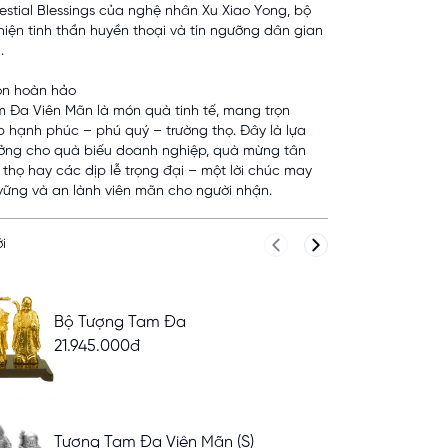
estial Blessings của nghệ nhân Xu Xiao Yong, bộ
 hiện tinh thần huyền thoại và tín ngưỡng dân gian
.
ọn hoàn hảo
 Đa Viên Mãn là món quà tinh tế, mang trọn
p hạnh phúc – phú quý – trường thọ. Đây là lựa
ưởng cho quà biếu doanh nghiệp, quà mừng tân
 thọ hay các dịp lễ trọng đại – một lời chúc may
ững và an lành viên mãn cho người nhận.
i
Previous slide
Next slide
Bộ Tượng Tam Đa
21.945.000đ
Tượng Tam Đa Viên Mãn (S)