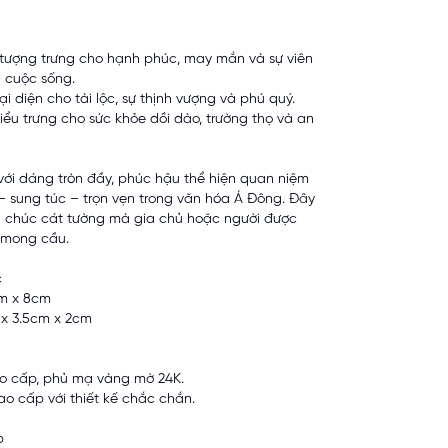
 tượng trưng cho hạnh phúc, may mắn và sự viên
 cuộc sống.
ại diện cho tài lộc, sự thịnh vượng và phú quý.
iểu trưng cho sức khỏe dồi dào, trường thọ và an
với dáng tròn đầy, phúc hậu thể hiện quan niệm
– sung túc – trọn vẹn trong văn hóa Á Đông. Đây
ời chúc cát tường mà gia chủ hoặc người được
 mong cầu.
c
cm x 8cm
 x 3.5cm x 2cm
o cấp, phủ mạ vàng mờ 24K.
o cấp với thiết kế chắc chắn.
p