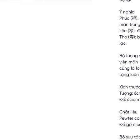
Ý nghĩa
Phúc (福):
mãn trong
Lộc (禄): đ
Thọ (寿): b
lạc.
Bộ tượng 
viên mãn 
cũng là l
tặng luôn
Kích thướ
Tượng: 6
Đế: 6.5cm
Chất liệu
Pewter ca
Đế gốm ca
Bộ sưu tậ