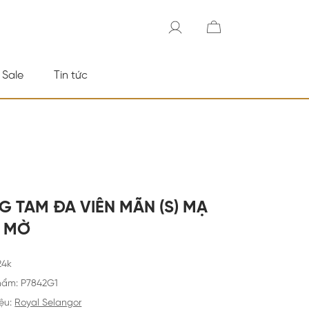
 Sale
Tin tức
G TAM ĐA VIÊN MÃN (S) MẠ
G MỜ
24k
hẩm
:
P7842G1
ệu:
Royal Selangor