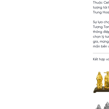
Thuộc Cel
tượng tái
Trung Hoa
Sự lựa ch
Tượng Tam
thông điệ
chọn lý t
gia, mừng
mắn bền v
Kết hợp vớ