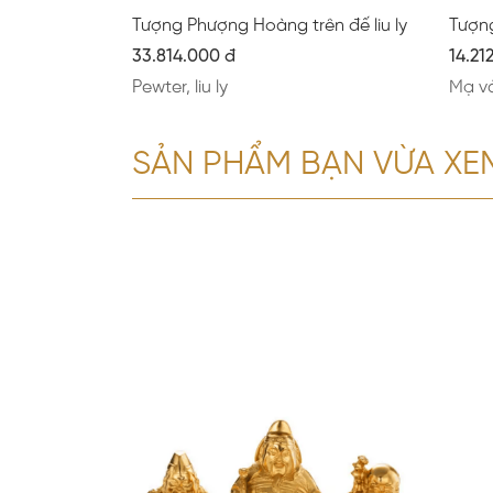
Tượng Phượng Hoàng trên đế liu ly
Tượn
33.814.000 đ
14.21
Pewter, liu ly
Mạ v
SẢN PHẨM BẠN VỪA XE