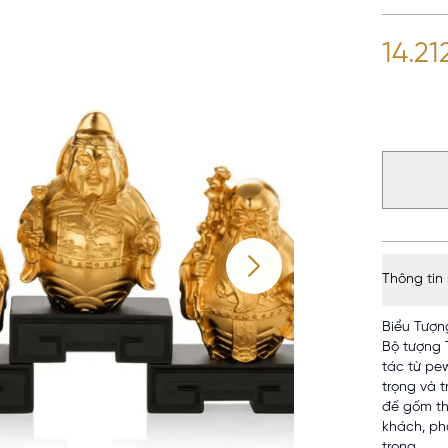
14.2
Thông tin
Biểu Tượn
Bộ tượng 
tác từ pe
trọng và t
đế gốm th
khách, ph
trọng.