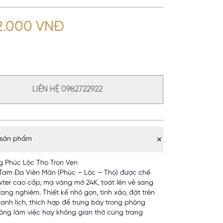
12.000 VNĐ
LIÊN HỆ 0982722922
 sản phẩm
g Phúc Lộc Thọ Trọn Vẹn
Tam Đa Viên Mãn (Phúc – Lộc – Thọ) được chế
wter cao cấp, mạ vàng mờ 24K, toát lên vẻ sang
rang nghiêm. Thiết kế nhỏ gọn, tinh xảo, đặt trên
anh lịch, thích hợp để trưng bày trong phòng
òng làm việc hay không gian thờ cúng trang