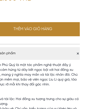
THÊM VÀO GIỎ HÀNG
 sản phẩm
 Phú Quý là một tác phẩm nghệ thuật đầy ý
y cảm hứng từ dây kết ngọc bội với hai đồng xu
, mang ý nghĩa may mắn và tài lộc nhân đôi. Chú
ượn mềm mại, bảo vệ viên ngọc Liu Li quý giá, tỏa
ực rỡ mỗi khi thay đổi góc nhìn.
à tài lộc: Hai đồng xu tượng trưng cho sự giàu có
vượng.
à bảo vệ: Chú rắn, biểu tượng của sự khéo léo và