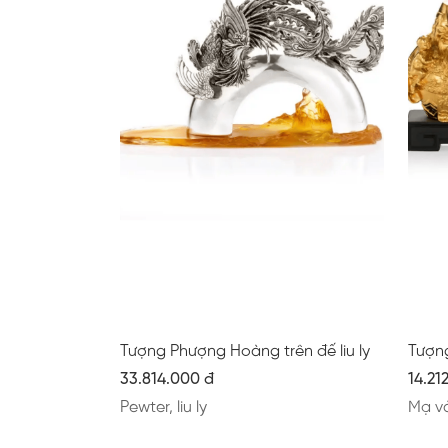
Tượng Phượng Hoàng trên đế liu ly
Tượn
33.814.000 đ
14.21
Pewter, liu ly
Mạ v