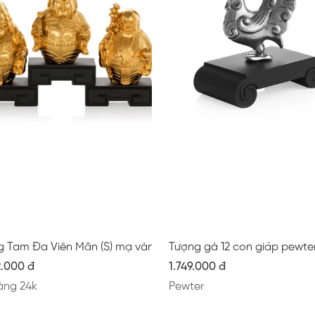
g Tam Đa Viên Mãn (S) mạ vàng mờ
Tượng gà 12 con giáp pewte
2.000 đ
1.749.000 đ
àng 24k
Pewter