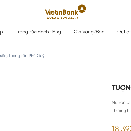
ấp
Trang sức danh tiếng
Giá Vàng/Bạc
Outlet
 sốc
Tượng rắn Phú Quý
/
TƯỢN
Mã sản p
Thương hi
18.3