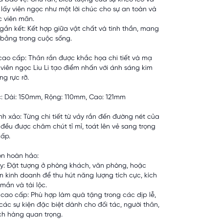
m lấy viên ngọc như một lời chúc cho sự an toàn và
 viên mãn.
 gắn kết: Kết hợp giữa vật chất và tinh thần, mang
n bằng trong cuộc sống.
 cao cấp: Thân rắn được khắc họa chi tiết và mạ
 viên ngọc Liu Li tạo điểm nhấn với ánh sáng kim
ng rực rỡ.
c: Dài: 150mm, Rộng: 110mm, Cao: 121mm
inh xảo: Từng chi tiết từ vảy rắn đến đường nét của
 đều được chăm chút tỉ mỉ, toát lên vẻ sang trọng
ấp.
ọn hoàn hảo:
y: Đặt tượng ở phòng khách, văn phòng, hoặc
n kinh doanh để thu hút năng lượng tích cực, kích
mắn và tài lộc.
cao cấp: Phù hợp làm quà tặng trong các dịp lễ,
các sự kiện đặc biệt dành cho đối tác, người thân,
h hàng quan trọng.