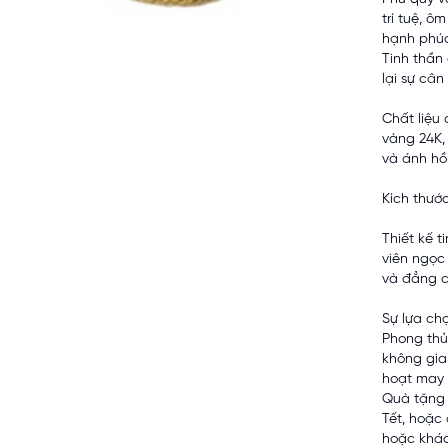
trí tuệ, ô
hạnh phúc
Tinh thần
lại sự câ
Chất liệu
vàng 24K,
và ánh hồ
Kích thướ
Thiết kế t
viên ngọc
và đẳng c
Sự lựa ch
Phong thủ
không gia
hoạt may 
Quà tặng 
Tết, hoặc 
hoặc khác