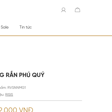
 Sale
Tin tức
G RẮN PHÚ QUÝ
hẩm
:
RVSNNMG1
ệu:
RISIS
92.000 VNĐ