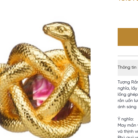
Thông tin
Tượng Rắn
nghĩa, lấ
lồng ghép
rắn uốn l
ánh sáng r
Ý nghĩa:
May mắn v
và thịnh 
Phú quý v