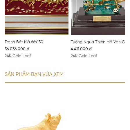
Tranh Bát Mã 66x130
Tượng Ngựa Thiên Mã Vạn Cát
36.036.000 đ
4.411.000 đ
24K Gold Leaf
24K Gold Leaf
SẢN PHẨM BẠN VỪA XEM