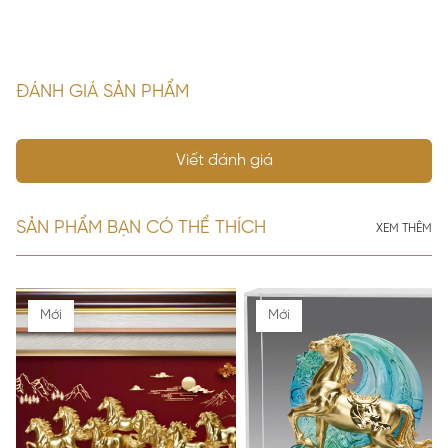
ĐÁNH GIÁ SẢN PHẨM
Viết đánh giá
SẢN PHẨM BẠN CÓ THỂ THÍCH
XEM THÊM
Mới
Mới