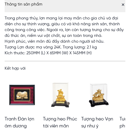
Thông tin sản phẩm
Trong phong thủy, lợn mang lại may mắn cho gia chủ và đại
diện cho sự thịnh vượng, giàu có và khả năng sinh sản, thành
công trong công việc. Ngoài ra, lợn còn tượng trưng cho sự đầy
đủ thức ăn, niềm vui vật chất, sự an toàn trong nhà.
Hạnh phúc, viên mãn đủ đầy dành cho người sở hữu.
Tượng Lợn được mạ vàng 24K. Trọng lượng: 2.1 kg
Kích thước: 250MM (L) X 65MM (W) X 145MM (H)
Kết hợp với
Tranh Đàn lợn
Tượng heo Phúc
Tượng heo Vạn
Tượn
âm dương
tài viên mãn
sự như ý
phúc