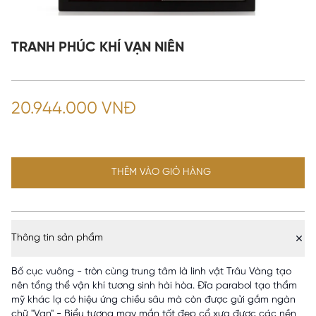
TRANH PHÚC KHÍ VẠN NIÊN
20.944.000 VNĐ
THÊM VÀO GIỎ HÀNG
Thông tin sản phẩm
Bố cục vuông - tròn cùng trung tâm là linh vật Trâu Vàng tạo
nên tổng thể vận khí tương sinh hài hòa. Đĩa parabol tạo thẩm
mỹ khác lạ có hiệu ứng chiều sâu mà còn được gửi gắm ngàn
chữ "Vạn" - Biểu tượng may mắn tốt đẹp cổ xưa được các nền