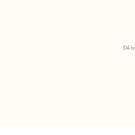
Để lạ