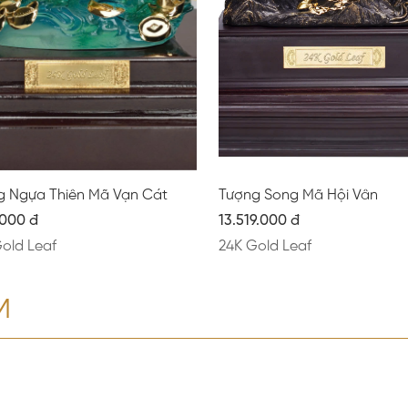
g Ngựa Thiên Mã Vạn Cát
Tượng Song Mã Hội Vân
.000 đ
13.519.000 đ
old Leaf
24K Gold Leaf
M