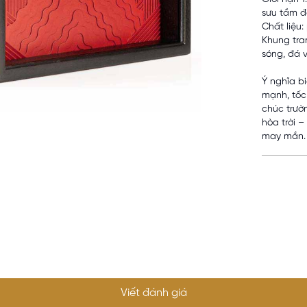
sưu tầm đ
Chất liệu
Khung tra
sóng, đá 
Ý nghĩa b
mạnh, tốc 
chúc trườn
hòa trời –
may mắn.
Viết đánh giá