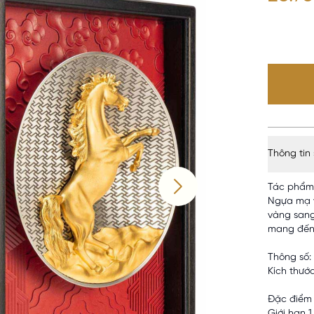
Thông tin
Tác phẩm 
Ngựa mạ v
vàng sang
mang đến 
Thông số:
Kích thướ
Đặc điểm 
Giới hạn 