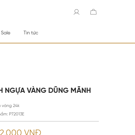
 Sale
Tin tức
H NGỰA VÀNG DŨNG MÃNH
 vàng 24k
hẩm
:
P72013E
32.000 VNĐ