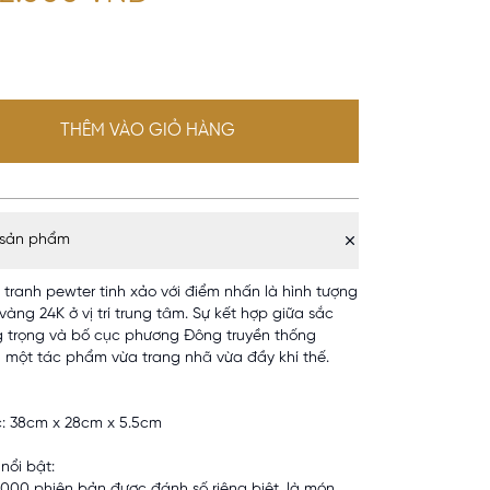
THÊM VÀO GIỎ HÀNG
 sản phẩm
tranh pewter tinh xảo với điểm nhấn là hình tượng
àng 24K ở vị trí trung tâm. Sự kết hợp giữa sắc
 trọng và bố cục phương Đông truyền thống
một tác phẩm vừa trang nhã vừa đầy khí thế.
c: 38cm x 28cm x 5.5cm
nổi bật:
1.000 phiên bản được đánh số riêng biệt, là món