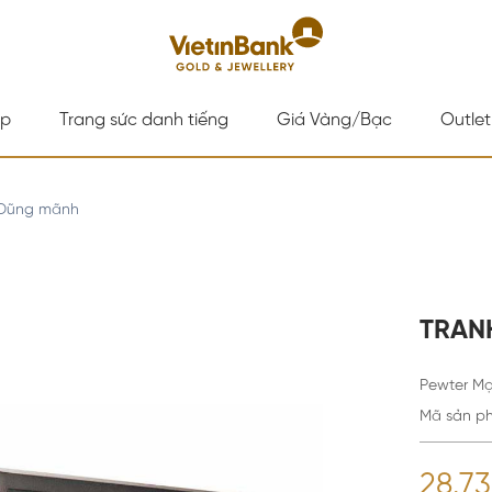
ấp
Trang sức danh tiếng
Giá Vàng/Bạc
Outlet
 Dũng mãnh
TRAN
Pewter Mạ
Mã sản p
28.7