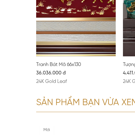
Tranh Bát Mã 66x130
Tượn
36.036.000 đ
4.411
24K Gold Leaf
24K G
SẢN PHẨM BẠN VỪA XE
Mới