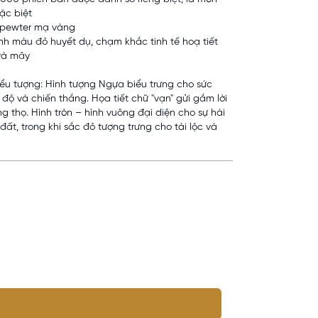
ặc biệt
: pewter mạ vàng
nh màu đỏ huyết dụ, chạm khắc tinh tế hoạ tiết
và mây
iểu tượng: Hình tượng Ngựa biểu trưng cho sức
độ và chiến thắng. Họa tiết chữ "vạn" gửi gắm lời
g thọ. Hình tròn – hình vuông đại diện cho sự hài
 đất, trong khi sắc đỏ tượng trưng cho tài lộc và