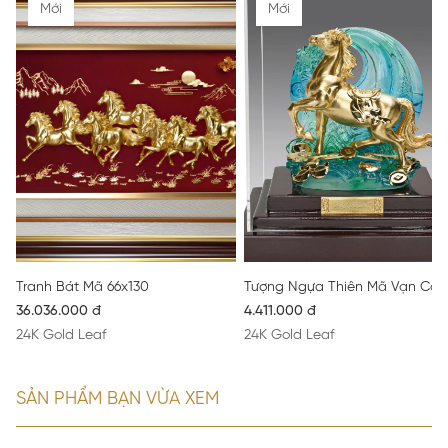
Mới
Mới
Tranh Bát Mã 66x130
Tượng Ngựa Thiên Mã Vạn Cát
36.036.000 đ
4.411.000 đ
24K Gold Leaf
24K Gold Leaf
SẢN PHẨM BẠN VỪA XEM