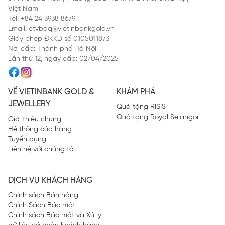
Việt Nam
Tel: +84 24 3938 8679
Email: ctvbdq@vietinbankgold.vn
Giấy phép ĐKKD số 0105011873
Nơi cấp: Thành phố Hà Nội
Lần thứ 12, ngày cấp: 02/04/2025
VỀ VIETINBANK GOLD &
KHÁM PHÁ
JEWELLERY
Quà tặng RISIS
Quà tặng Royal Selangor
Giới thiệu chung
Hệ thống cửa hàng
Tuyển dụng
Liên hệ với chúng tôi
DỊCH VỤ KHÁCH HÀNG
Chính sách Bán hàng
Chính Sách Bảo mật
Chính sách Bảo mật và Xử lý