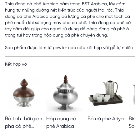
Thìa đong cà phê Arabica nằm trong BST Arabica, lấy cảm
hứng từ những đường nét kiến trúc của người Ma-rốc. Thìa
đong cà phê Arabica đong đủ lượng cà phê cho một tách cà
phê chuẩn khi sử dụng máy pha cà phê. Thìa đong cà phê có
tay cầm dài giúp cho người sử dụng dễ dàng đong cà phê ở
trong túi hay trong hộp đựng cà phê chuyên dụng.
Sản phẩm được làm từ pewter cao cấp kết hợp với gỗ tự nhiên
Kết hợp với
Bộ tính thời gian
Hộp đựng cà
Bộ cà phê Atiya
Bình
pha cà phê
phê Arabica
Sove
Arabica