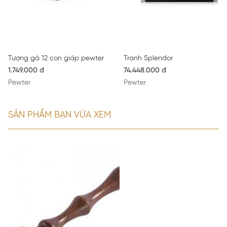
Tượng gà 12 con giáp pewter
Tranh Splendor
1.749.000 đ
74.448.000 đ
Pewter
Pewter
SẢN PHẨM BẠN VỪA XEM