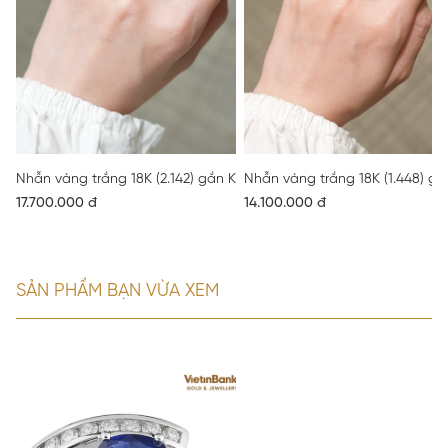
Nhẫn vàng trắng 18K (2.142) gắn Kim cương (0.288) 52
Nhẫn vàng trắng 18K (1.448) gắ
17.700.000 đ
14.100.000 đ
SẢN PHẨM BẠN VỪA XEM