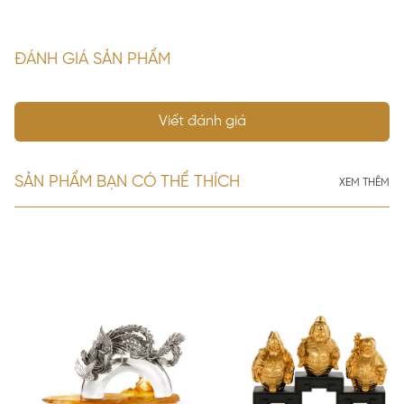
02G
quý 
ĐÁNH GIÁ SẢN PHẨM
Viết đánh giá
SẢN PHẨM BẠN CÓ THỂ THÍCH
XEM THÊM