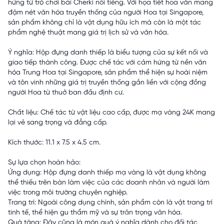
hứng từ trò chơi bài Cherki nổi tiếng. Với họa tiết hoa văn mang
đậm nét văn hóa truyền thống của người Hoa tại Singapore,
sản phẩm không chỉ là vật dụng hữu ích mà còn là một tác
phẩm nghệ thuật mang giá trị lịch sử và văn hóa.
Ý nghĩa: Hộp đựng danh thiếp là biểu tượng của sự kết nối và
giao tiếp thành công. Được chế tác với cảm hứng từ nền văn
hóa Trung Hoa tại Singapore, sản phẩm thể hiện sự hoài niệm
và tôn vinh những giá trị truyền thống gắn liền với cộng đồng
người Hoa từ thuở ban đầu định cư.
Chất liệu: Chế tác từ vật liệu cao cấp, được mạ vàng 24K mang
lại vẻ sang trọng và đẳng cấp.
Kích thước: 11.1 x 7.5 x 4.5 cm.
Sự lựa chọn hoàn hảo:
Ứng dụng: Hộp đựng danh thiếp mạ vàng là vật dụng không
thể thiếu trên bàn làm việc của các doanh nhân và người làm
việc trong môi trường chuyên nghiệp.
Trang trí: Ngoài công dụng chính, sản phẩm còn là vật trang trí
tinh tế, thể hiện gu thẩm mỹ và sự trân trọng văn hóa.
Quà tặng: Đây cũng là món quà ý nghĩa dành cho đối tác,