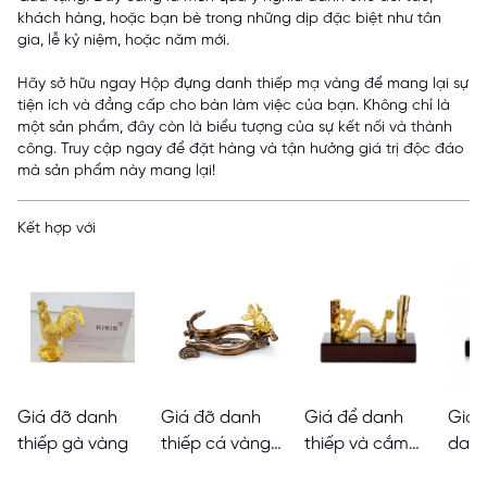
khách hàng, hoặc bạn bè trong những dịp đặc biệt như tân
gia, lễ kỷ niệm, hoặc năm mới.
Hãy sở hữu ngay Hộp đựng danh thiếp mạ vàng để mang lại sự
tiện ích và đẳng cấp cho bàn làm việc của bạn. Không chỉ là
một sản phẩm, đây còn là biểu tượng của sự kết nối và thành
công. Truy cập ngay để đặt hàng và tận hưởng giá trị độc đáo
mà sản phẩm này mang lại!
Kết hợp với
Giá đỡ danh
Giá đỡ danh
Giá để danh
Giá 
thiếp gà vàng
thiếp cá vàng
thiếp và cắm
danh
Ryukin
bút Rồng vàng
tượn