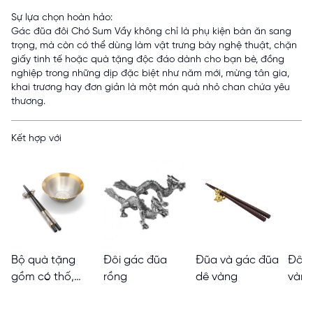
Sự lựa chọn hoàn hảo:
Gác đũa đôi Chó Sum Vầy không chỉ là phụ kiện bàn ăn sang
trọng, mà còn có thể dùng làm vật trưng bày nghệ thuật, chặn
giấy tinh tế hoặc quà tặng độc đáo dành cho bạn bè, đồng
nghiệp trong những dịp đặc biệt như năm mới, mừng tân gia,
khai trương hay đơn giản là một món quà nhỏ chan chứa yêu
thương.
Kết hợp với
Bộ quà tặng
Đôi gác đũa
Đũa và gác đũa
Đôi 
gồm có thố,
rồng
dê vàng
vàn
đũa và gác đũa
SE II