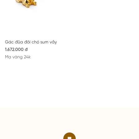
Gác đũa đôi chó sum vầy
1.672.000 đ
Mạ vàng 24k