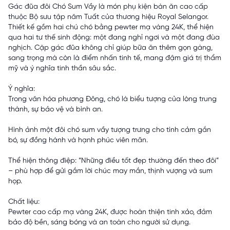
Gác đũa đôi Chó Sum Vầy là món phụ kiện bàn ăn cao cấp
thuộc Bộ sưu tập năm Tuất của thương hiệu Royal Selangor.
Thiết kế gồm hai chú chó bằng pewter mạ vàng 24K, thể hiện
qua hai tư thế sinh động: một đang nghỉ ngơi và một đang đùa
nghịch. Cặp gác đũa không chỉ giúp bữa ăn thêm gọn gàng,
sang trọng mà còn là điểm nhấn tinh tế, mang đậm giá trị thẩm
mỹ và ý nghĩa tinh thần sâu sắc.
Ý nghĩa:
Trong văn hóa phương Đông, chó là biểu tượng của lòng trung
thành, sự bảo vệ và bình an.
Hình ảnh một đôi chó sum vầy tượng trưng cho tình cảm gắn
bó, sự đồng hành và hạnh phúc viên mãn.
Thể hiện thông điệp: “Những điều tốt đẹp thường đến theo đôi”
– phù hợp để gửi gắm lời chúc may mắn, thịnh vượng và sum
họp.
Chất liệu:
Pewter cao cấp mạ vàng 24K, được hoàn thiện tinh xảo, đảm
bảo độ bền, sáng bóng và an toàn cho người sử dụng.