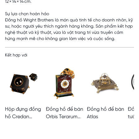
12 × 14 × 14 cm.
Sự lựa chọn hoàn hảo
Đồng hồ Wright Brothers là món quà tinh tế cho doanh nhân, kỹ
sư, hoặc người yêu thích ngành hàng không. Sản phẩm kết hợp
nghệ thuật và kỹ thuật, vừa là vật trang trí vừa truyền cảm
hứng mạnh mẽ cho không gian làm việc và cuộc sống.
Kết hợp với
Hộp đựng đồng
Đồng hồ để bàn
Đồng hồ để bàn
Đồng
hồ Credan
Orbis Terarum
Atlas
tườn
Switzerland HTB
HTB