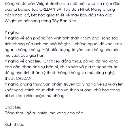
Đồng hồ để bàn Wright Brothers là một món quà lưu niệm độc
đáo từ bộ sưu tập CREDAN SA (Tây Ban Nha). Mang phong
cách hoài cổ, kết hợp giữa thiết kế máy bay đầu tiên của
Wright và nét sang trọng Tây Ban Nha.
Ý nghĩa
Ý nghĩa về sản phẩm: Tôn vinh tinh thần khám phá, sáng tạo
tiên phong của anh em nhà Wright – những người đã khai sinh
ngành hàng không. Một biểu tượng truyền cảm hứng cho ước
mơ vượt qua giới hạn.
Ý nghĩa về chất liệu: Chất liệu đồng thau, gỗ và lớp mạ vàng
cao cấp phản ánh sự bền bỉ, chính xác và giá trị nghệ thuật,
đúng như tinh thần kỹ thuật hàng không và thủ công nghệ
thuật CREDAN.
Ý nghĩa phong thủy: Sản phẩm truyền tải ý nghĩa về sự vươn lên,
khát vọng chinh phục đỉnh cao và thịnh vượng, phù hợp trang
trí bàn làm việc hoặc thư phòng.
Chất liệu
Đồng thau, gỗ tự nhiên, mạ vàng cao cấp.
Kích thước