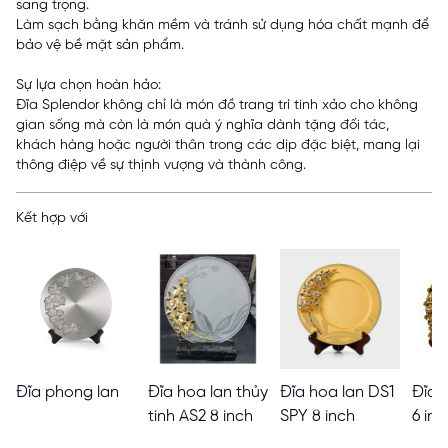
sang trọng.
Làm sạch bằng khăn mềm và tránh sử dụng hóa chất mạnh để
bảo vệ bề mặt sản phẩm.
Sự lựa chọn hoàn hảo:
Đĩa Splendor không chỉ là món đồ trang trí tinh xảo cho không
gian sống mà còn là món quà ý nghĩa dành tặng đối tác,
khách hàng hoặc người thân trong các dịp đặc biệt, mang lại
thông điệp về sự thịnh vượng và thành công.
Kết hợp với
Đĩa phong lan
Đĩa hoa lan thủy
Đĩa hoa lan DS1
Đĩa 
tinh AS2 8 inch
SPY 8 inch
6 inc