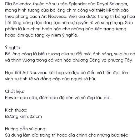
Đĩa Splendor, thuộc bộ sưu tập Splendor của Royal Selangor,
mang hình tượng của bộ lông chim công với thiết kế tinh xảo
theo phong cách Art Nouveau. Viền đĩa được trang trí bằng họa
tiết lông công độc đáo, tạo nên sự quyến rũ và sang trọng. Sản
phẩm là lựa chọn hoàn hảo cho những bữa tiệc trang trọng
hoặc làm quà tặng kỷ niệm ý nghĩa.
Ý nghĩa:
Bộ lông công là biểu tượng của sự đổi mới, ánh sáng, sự giàu có
và thịnh vượng trong cả văn hóa phương Đông và phương Tây.
Họa tiết Art Nouveau kết hợp vẻ đẹp cổ điển và hiện đại, tôn
vinh sự tinh tế và đẳng cấp của người sở hữu.
Chất liệu:
Pewter cao cấp, đảm bảo độ bền và vẻ đẹp lâu dài.
Kích thước:
Đường kính: 32 cm
Hướng dẫn sử dụng:
Sử dụng làm đĩa trang trí hoặc đĩa chính cho những bữa tiệc