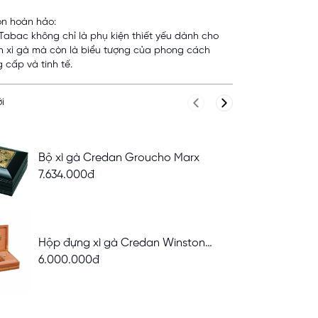
ọn hoàn hảo:
 Tabac không chỉ là phụ kiện thiết yếu dành cho
h xì gà mà còn là biểu tượng của phong cách
 cấp và tinh tế.
i
Previous slide
Next slide
Bộ xì gà Credan Groucho Marx
7.634.000đ
Hộp đựng xì gà Credan Winston
Churchill HTB
6.000.000đ