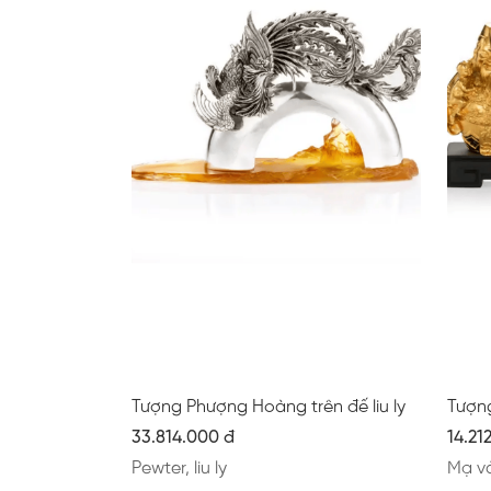
Tượng Phượng Hoàng trên đế liu ly
Tượn
33.814.000 đ
14.21
Pewter, liu ly
Mạ v