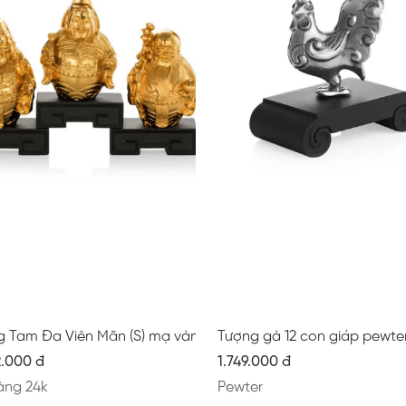
g Tam Đa Viên Mãn (S) mạ vàng mờ
Tượng gà 12 con giáp pewte
2.000 đ
1.749.000 đ
àng 24k
Pewter