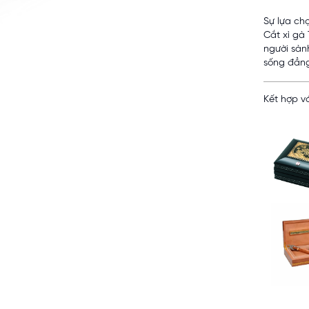
Sự lựa ch
Cắt xì gà
người sàn
sống đẳng
Kết hợp vớ