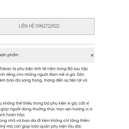
LIÊN HỆ 0982722922
 sản phẩm
 Tabac là phụ kiện tinh tế nằm trong Bộ sưu tập
nh riêng cho những người đam mê xì gà. Sản
èm bao da sang trọng, mang đến sự tiện lợi và
.
 không thể thiếu trong bộ phụ kiện xì gà, cắt xì
giúp người dùng thưởng thức trọn vẹn hương vị xì
ch hoàn hảo.
trang nhã và bao da đi kèm không chỉ tăng thêm
 mỹ mà còn giúp bảo quản phụ kiện lâu dài.