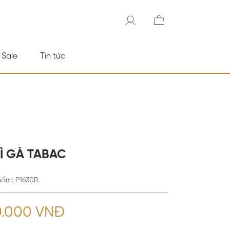
 Sale
Tin tức
Ì GÀ TABAC
hẩm
:
P1630R
0.000 VNĐ