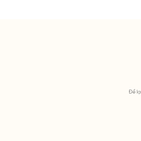
Để lạ