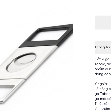
Thông tin
Cắt xì gà
Tabac, dà
phẩm đi k
đẳng cấp
Ý nghĩa:
Là công cụ
gà Tabac 
gà một cá
Thiết kế 
tính thẩm