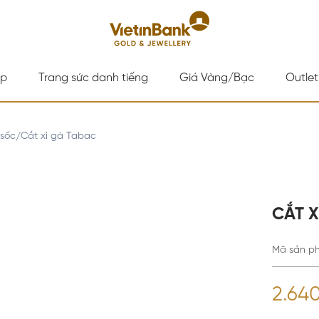
ấp
Trang sức danh tiếng
Giá Vàng/Bạc
Outlet
 sốc
Cắt xì gà Tabac
/
CẮT X
Mã sản p
2.64