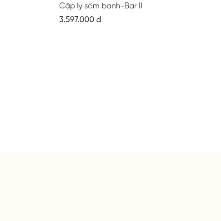
Cặp ly sâm banh-Bar II
3.597.000 đ