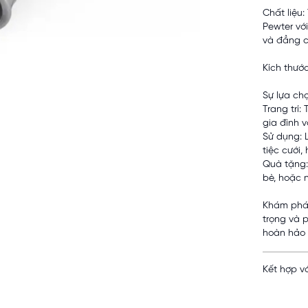
Chất liệu:
Pewter với
và đẳng 
Kích thướ
Sự lựa ch
Trang trí
gia đình v
Sử dụng: 
tiệc cưới,
Quà tặng:
bè, hoặc n
Khám phá 
trọng và 
hoàn hảo 
Kết hợp vớ