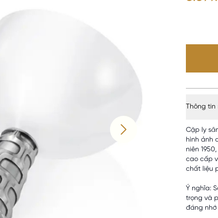
Thông tin
Cặp ly sâm
hình ảnh 
niên 1950,
cao cấp v
chất liệu 
Ý nghĩa: 
trọng và 
đáng nhớ 