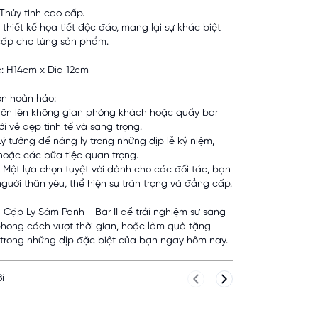
 Thủy tinh cao cấp.
 thiết kế họa tiết độc đáo, mang lại sự khác biệt
cấp cho từng sản phẩm.
c: H14cm x Dia 12cm
ọn hoàn hảo:
: Tôn lên không gian phòng khách hoặc quầy bar
ới vẻ đẹp tinh tế và sang trọng.
Lý tưởng để nâng ly trong những dịp lễ kỷ niệm,
 hoặc các bữa tiệc quan trọng.
 Một lựa chọn tuyệt vời dành cho các đối tác, bạn
gười thân yêu, thể hiện sự trân trọng và đẳng cấp.
Cặp Ly Sâm Panh - Bar II để trải nghiệm sự sang
phong cách vượt thời gian, hoặc làm quà tặng
trong những dịp đặc biệt của bạn ngay hôm nay.
i
Previous slide
Next slide