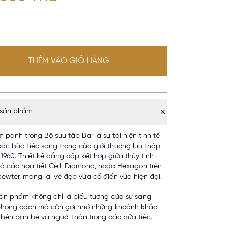
THÊM VÀO GIỎ HÀNG
 sản phẩm
 panh trong Bộ sưu tập Bar là sự tái hiện tinh tế
các bữa tiệc sang trọng của giới thượng lưu thập
 1960. Thiết kế đẳng cấp kết hợp giữa thủy tinh
à các họa tiết Cell, Diamond, hoặc Hexagon trên
pewter, mang lại vẻ đẹp vừa cổ điển vừa hiện đại.
Sản phẩm không chỉ là biểu tượng của sự sang
phong cách mà còn gợi nhớ những khoảnh khắc
bên bạn bè và người thân trong các bữa tiệc.