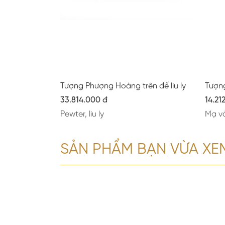
Tượng Phượng Hoàng trên đế liu ly
Tượn
33.814.000 đ
14.21
Pewter, liu ly
Mạ v
SẢN PHẨM BẠN VỪA XE