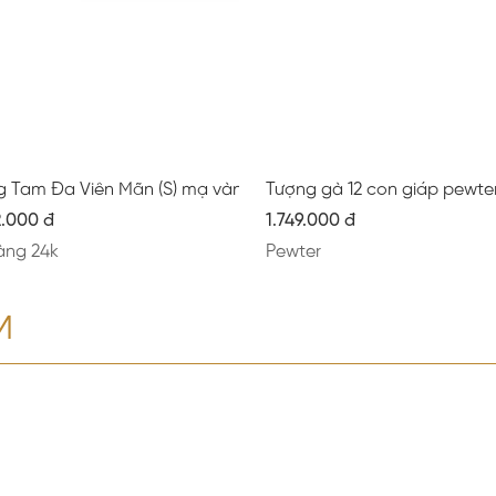
g Tam Đa Viên Mãn (S) mạ vàng mờ
Tượng gà 12 con giáp pewte
2.000 đ
1.749.000 đ
àng 24k
Pewter
M