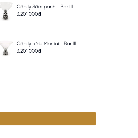
Cặp ly Sâm panh - Bar III
3.201.000đ
Cặp ly rượu Martini - Bar III
3.201.000đ