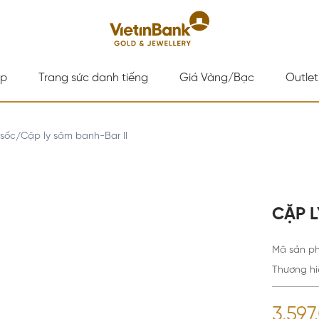
ấp
Trang sức danh tiếng
Giá Vàng/Bạc
Outlet
 sốc
Cặp ly sâm banh-Bar II
/
CẶP L
Mã sản p
Thương hi
3.59