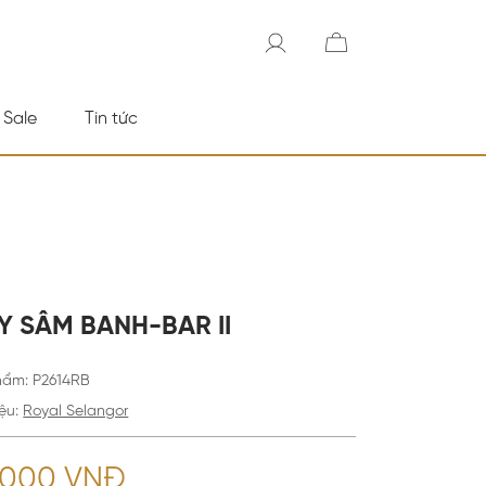
 Sale
Tin tức
Y SÂM BANH-BAR II
hẩm
:
P2614RB
ệu:
Royal Selangor
7.000 VNĐ