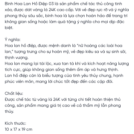
Bình Hoa Lan Hồ Điệp 03 là sản phẩm chế tác thủ công tinh
xảo, được dát vàng lá 24K cao cấp. Với vẻ đẹp rực rỡ và ý nghĩa
phong thủy sâu sắc, bình hoa là lựa chọn hoàn hảo để trang trí
không gian sống hoặc làm quà tặng ý nghĩa cho mọi dịp đặc
biệt.
Ý nghĩa:
Hoa lan hồ điệp, được mệnh danh là “nữ hoàng các loài hoa
lan,” tượng trưng cho sự hoàn mỹ, vẻ đẹp kiêu sa và sự sinh sôi,
thịnh vượng.
Hoa lan mang lại tài lộc, xua tan tà khí và kích hoạt năng lượng
tích cực, giúp không gian sống thêm ấm áp và hưng thịnh.
Lan hồ điệp còn là biểu tượng của tình yêu thủy chung, hạnh
phúc viên mãn, mang lời chúc tốt đẹp đến các cặp đôi.
Chất liệu:
Được chế tác từ vàng lá 24K với từng chi tiết hoàn thiện thủ
công, sản phẩm mang giá trị cao về cả thẩm mỹ lẫn phong
thủy.
Kích thước:
10 x 17 x 19 cm