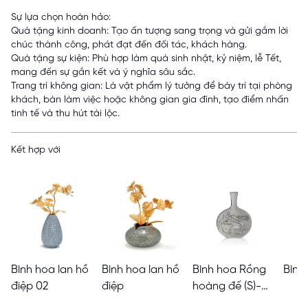
Sự lựa chọn hoàn hảo:
Quà tặng kinh doanh: Tạo ấn tượng sang trọng và gửi gắm lời
chúc thành công, phát đạt đến đối tác, khách hàng.
Quà tặng sự kiện: Phù hợp làm quà sinh nhật, kỷ niệm, lễ Tết,
mang đến sự gắn kết và ý nghĩa sâu sắc.
Trang trí không gian: Là vật phẩm lý tưởng để bày trí tại phòng
khách, bàn làm việc hoặc không gian gia đình, tạo điểm nhấn
tinh tế và thu hút tài lộc.
Kết hợp với
Bình hoa lan hồ
Bình hoa lan hồ
Bình hoa Rồng
Bình
điệp 02
điệp
hoàng đế (S)-
Imperial III