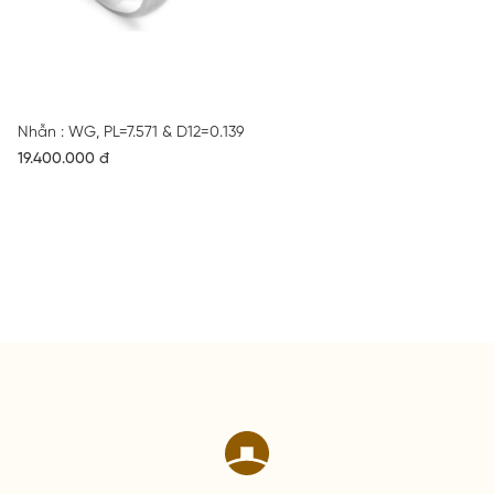
Nhẫn : WG, PL=7.571 & D12=0.139
19.400.000 đ