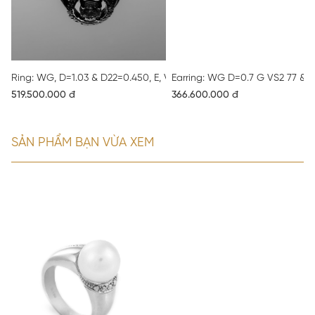
Ring: WG, D=1.03 & D22=0.450, E, VS1, 77
Earring: WG D=0.7 G VS2 77 & D
519.500.000 đ
366.600.000 đ
SẢN PHẨM BẠN VỪA XEM