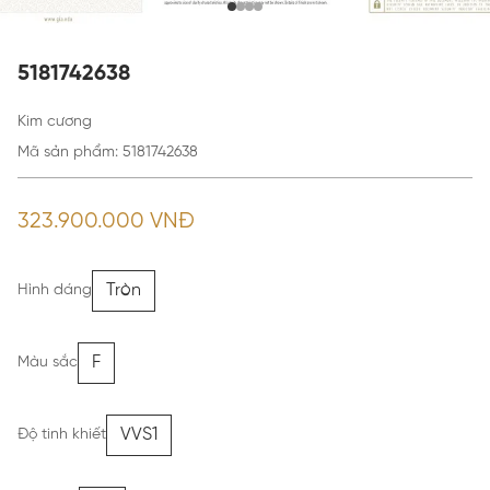
5181742638
Kim cương
Mã sản phẩm
:
5181742638
323.900.000 VNĐ
Tròn
Hình dáng
F
Màu sắc
VVS1
Độ tinh khiết