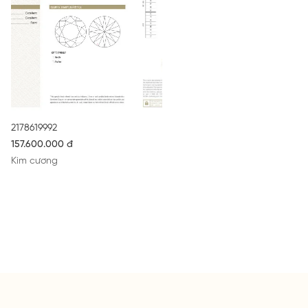
2178619992
157.600.000 đ
Kim cương