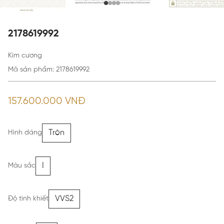
2178619992
Kim cương
Mã sản phẩm
:
2178619992
157.600.000 VNĐ
Tròn
Hình dáng
I
Màu sắc
VVS2
Độ tinh khiết