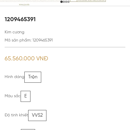
1209465391
Kim cương
Mã sản phẩm
:
1209465391
65.560.000 VNĐ
Tròn
Hình dáng
E
Màu sắc
VVS2
Độ tinh khiết