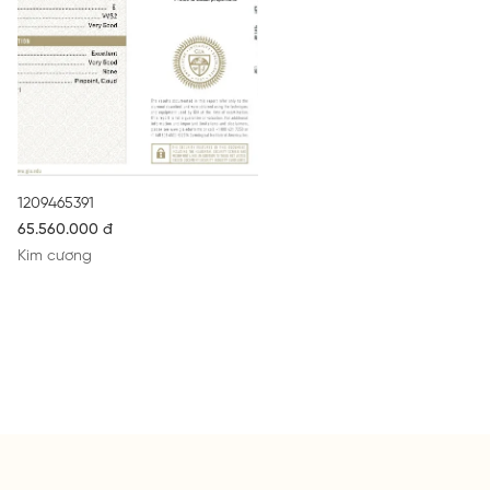
1209465391
65.560.000 đ
Kim cương