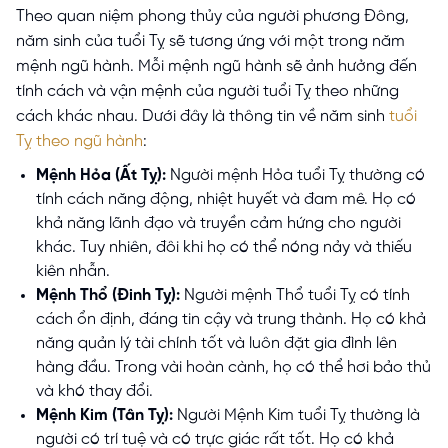
Theo quan niệm phong thủy của người phương Đông,
năm sinh của tuổi Tỵ sẽ tương ứng với một trong năm
mệnh ngũ hành. Mỗi mệnh ngũ hành sẽ ảnh hưởng đến
tính cách và vận mệnh của người tuổi Tỵ theo những
cách khác nhau. Dưới đây là thông tin về năm sinh
tuổi
Tỵ theo ngũ hành
:
Mệnh Hỏa (Ất Tỵ):
Người mệnh Hỏa tuổi Tỵ thường có
tính cách năng động, nhiệt huyết và đam mê. Họ có
khả năng lãnh đạo và truyền cảm hứng cho người
khác. Tuy nhiên, đôi khi họ có thể nóng nảy và thiếu
kiên nhẫn.
Mệnh Thổ (Đinh Tỵ):
Người mệnh Thổ tuổi Tỵ có tính
cách ổn định, đáng tin cậy và trung thành. Họ có khả
năng quản lý tài chính tốt và luôn đặt gia đình lên
hàng đầu. Trong vài hoàn cành, họ có thể hơi bảo thủ
và khó thay đổi.
Mệnh Kim (Tân Tỵ):
Người Mệnh Kim tuổi Tỵ thường là
người có trí tuệ và có trực giác rất tốt. Họ có khả