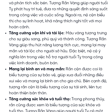
và phân tích sắc bén. Tượng Rắn Vàng giúp người tuổi
Tỵ phát huy trí tuệ, đưa ra những quyết định sáng suốt
trong công việc và cuộc sống. Ngoài ra, nó còn biểu
thị cho sự linh hoạt, khả năng thích nghi tốt với mọi
hoàn cảnh.
Tăng cường vận khí và tài lộc
: Màu vàng tượng trưng
cho sự giàu sang, phú quý và thành công. Tượng Rắn
Vàng giúp thu hút năng lượng tích cực, mang lại may
mắn và tài lộc cho người sở hữu. Đặc biệt, nó có ý
nghĩa lớn trong việc hỗ trợ người tuổi Tỵ trong công
việc kinh doanh, buôn bán.
Mang lại bình an và may mắn:
Rắn còn được coi là
biểu tượng của sự bảo vệ, giúp xua đuổi những điều
xui xẻo và mang lại bình an cho gia chủ. Bên cạnh đó,
tượng rắn còn là biểu tượng của sự tái sinh, liên tục
hoàn thiện bản thân.
Tăng cường sức khỏe và tuổi thọ:
Trong phong thủy,
rắn cũng được xem là biểu tượng của sức khỏe và
tuổi thọ. Tượng Rắn Vàng giúp người tuổi Tỵ có một