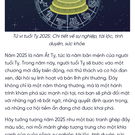
Tử vi tuổi Tỵ 2025: Chi tiết về sự nghiệp, tài lộc, tình
duyên, sức khỏe.
Năm 2025 là năm Ất Tỵ, tức là năm bản mệnh của người
tuổi Tỵ. Trong năm này, người tuổi Tỵ sẽ bước vào một
chương mới đầy biến động, nơi thử thách và cơ hội đan
xen, đòi hỏi sự linh hoạt và bản lĩnh phi thường. Đây
không chỉ là một năm thông thường, mà là một hành
trình khám phá sức mạnh nội tại, nơi bạn sẽ phải đối mặt
với những ngã rẽ bất ngờ, những quyết định quan trọng,
và những cơ hội tiềm ẩn đang chờ được khai phá.
Hãy tưởng tượng năm 2025 như một bức tranh ghép đầy
màu sắc, nơi mỗi mảnh ghép tượng trưng cho một khía
cạnh của cuộc sống: sự nghiệp, tài lộc, tình duyên, sức