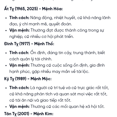
Ất Tỵ (1965, 2025) - Mệnh Hỏa:
Tính cách:
Năng động, nhiệt huyết, có khả năng lãnh
đạo, ý chí mạnh mẽ, quyết đoán.
Vận mệnh:
Thường đạt được thành công trong sự
nghiệp, có nhiều cơ hội phát triển.
Đinh Tỵ (1977) - Mệnh Thổ:
Tính cách
: Ổn định, đáng tin cậy, trung thành, biết
cách quản lý tài chính.
Vận mệnh:
Thường có cuộc sống ổn định, gia đình
hạnh phúc, gặp nhiều may mắn về tài lộc.
Kỷ Tỵ (1989) - Mệnh Mộc:
Tính cách:
Là người có trí tuệ và có trực giác rất tốt,
có khả năng phân tích và quan sát mọi việc rất tốt,
có tài ăn nói và giao tiếp rất tốt.
Vận mệnh:
Thường có các mối quan hệ xã hội tốt.
Tân Tỵ (2001) - Mệnh Kim: