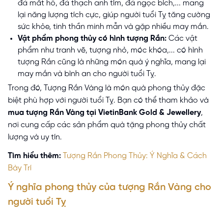
đá mắt hổ, đá thạch anh tím, đá ngọc bích,... mang
lại năng lượng tích cực, giúp người tuổi Tỵ tăng cường
sức khỏe, tinh thần minh mẫn và gặp nhiều may mắn.
Vật phẩm phong thủy có hình tượng Rắn:
Các vật
phẩm như tranh vẽ, tượng nhỏ, móc khóa,... có hình
tượng Rắn cũng là những món quà ý nghĩa, mang lại
may mắn và bình an cho người tuổi Tỵ.
Trong đó, Tượng Rắn Vàng là món quà phong thủy đặc
biệt phù hợp với người tuổi Tỵ. Bạn có thể tham khảo và
mua tượng Rắn Vàng tại VietinBank Gold & Jewellery
,
nơi cung cấp các sản phẩm quà tặng phong thủy chất
lượng và uy tín.
Tìm hiểu thêm:
Tượng Rắn Phong Thủy: Ý Nghĩa & Cách
Bày Trí
Ý nghĩa phong thủy của tượng Rắn Vàng cho
người tuổi Tỵ