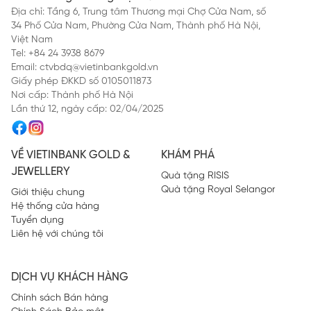
Địa chỉ: Tầng 6, Trung tâm Thương mại Chợ Cửa Nam, số
34 Phố Cửa Nam, Phường Cửa Nam, Thành phố Hà Nội,
Việt Nam
Tel: +84 24 3938 8679
Email: ctvbdq@vietinbankgold.vn
Giấy phép ĐKKD số 0105011873
Nơi cấp: Thành phố Hà Nội
Lần thứ 12, ngày cấp: 02/04/2025
VỀ VIETINBANK GOLD &
KHÁM PHÁ
JEWELLERY
Quà tặng RISIS
Quà tặng Royal Selangor
Giới thiệu chung
Hệ thống cửa hàng
Tuyển dụng
Liên hệ với chúng tôi
DỊCH VỤ KHÁCH HÀNG
Chính sách Bán hàng