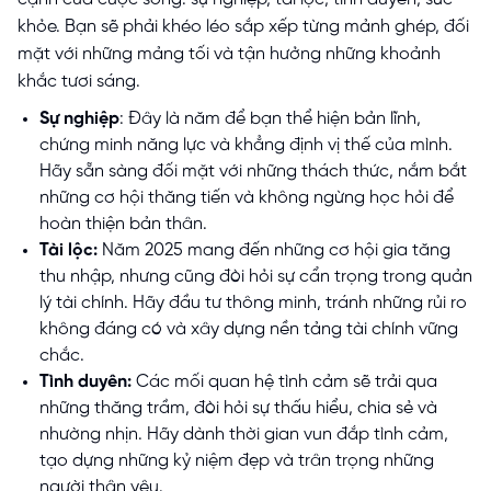
khỏe. Bạn sẽ phải khéo léo sắp xếp từng mảnh ghép, đối
mặt với những mảng tối và tận hưởng những khoảnh
khắc tươi sáng.
Sự nghiệp
: Đây là năm để bạn thể hiện bản lĩnh,
chứng minh năng lực và khẳng định vị thế của mình.
Hãy sẵn sàng đối mặt với những thách thức, nắm bắt
những cơ hội thăng tiến và không ngừng học hỏi để
hoàn thiện bản thân.
Tài lộc:
Năm 2025 mang đến những cơ hội gia tăng
thu nhập, nhưng cũng đòi hỏi sự cẩn trọng trong quản
lý tài chính. Hãy đầu tư thông minh, tránh những rủi ro
không đáng có và xây dựng nền tảng tài chính vững
chắc.
Tình duyên:
Các mối quan hệ tình cảm sẽ trải qua
những thăng trầm, đòi hỏi sự thấu hiểu, chia sẻ và
nhường nhịn. Hãy dành thời gian vun đắp tình cảm,
tạo dựng những kỷ niệm đẹp và trân trọng những
người thân yêu.