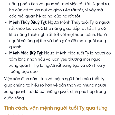
năng phân tích và quan sát mọi việc rất tốt. Ngoài ra,
họ còn có tài ăn nói và giao tiếp rất tốt, vì vậy mà
các mối quan hệ xã hội của họ rất tốt.
Mệnh Thủy (Quý Tỵ)
: Người Mệnh Thủy tuổi Tỵ là người
rất khéo léo và có khả năng giao tiếp rất tốt. Họ có
khả năng thích nghi rất tốt với mọi hoàn cảnh. Họ là
người có lòng vị tha và luôn giúp đỡ mọi người xung
quanh.
Mệnh Mộc (Kỷ Tỵ):
Người Mệnh Mộc tuổi Tỵ là người có
tấm lòng nhân hậu và luôn yêu thương mọi người
xung quanh. Họ là người rất sáng tạo và có nhiều ý
tưởng độc đáo.
Việc xác định năm sinh và mệnh ngũ hành của tuổi Tỵ
giúp chúng ta hiểu rõ hơn về bản thân và những người
xung quanh, từ đó có những quyết định phù hợp trong
cuộc sống.
Tính cách, vận mệnh người tuổi Tỵ qua từng