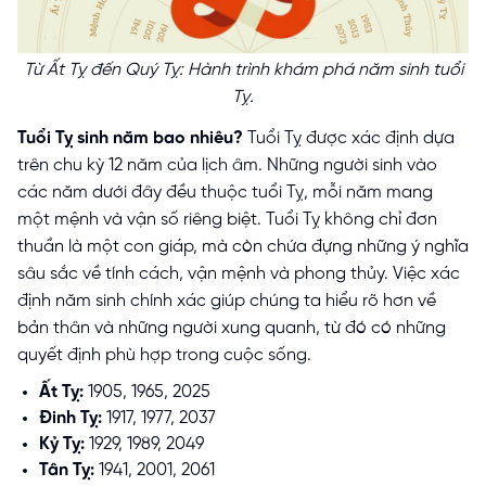
Từ Ất Tỵ đến Quý Tỵ: Hành trình khám phá năm sinh tuổi
Tỵ.
Tuổi Tỵ sinh năm bao nhiêu?
Tuổi Tỵ được xác định dựa
trên chu kỳ 12 năm của lịch âm. Những người sinh vào
các năm dưới đây đều thuộc tuổi Tỵ, mỗi năm mang
một mệnh và vận số riêng biệt. Tuổi Tỵ không chỉ đơn
thuần là một con giáp, mà còn chứa đựng những ý nghĩa
sâu sắc về tính cách, vận mệnh và phong thủy. Việc xác
định năm sinh chính xác giúp chúng ta hiểu rõ hơn về
bản thân và những người xung quanh, từ đó có những
quyết định phù hợp trong cuộc sống.
Ất Tỵ:
1905, 1965, 2025
Đinh Tỵ:
1917, 1977, 2037
Kỷ Tỵ:
1929, 1989, 2049
Tân Tỵ:
1941, 2001, 2061