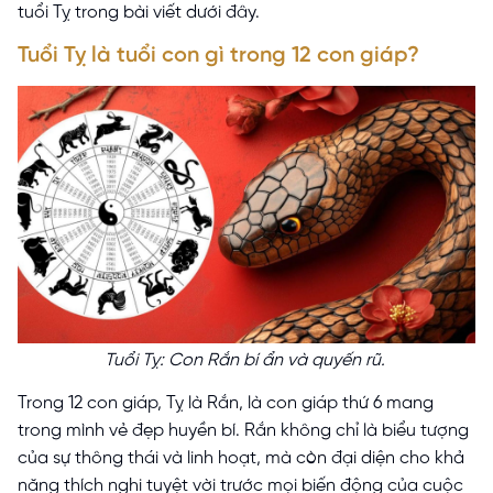
tuổi Tỵ trong bài viết dưới đây.
Tuổi Tỵ là tuổi con gì trong 12 con giáp?
Tuổi Tỵ: Con Rắn bí ẩn và quyến rũ.
Trong 12 con giáp, Tỵ là Rắn, là con giáp thứ 6 mang
trong mình vẻ đẹp huyền bí. Rắn không chỉ là biểu tượng
của sự thông thái và linh hoạt, mà còn đại diện cho khả
năng thích nghi tuyệt vời trước mọi biến động của cuộc