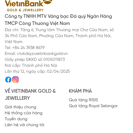
TRI ÂN NỘI BỘ - GẮN KẾT TỪ TRONG RA NGOÀI
những đỉnh cao mới.
Hộp quà “Nghê Rằm Trống Mơ” vì thế cũng là lời cảm ơn chân
thành, nhắc nhở rằng: “Dù bạn ở bất kỳ vị trí nào, bạn cũng là
một mảnh ghép quan trọng tạo nên sức mạnh, uy tín và thành
Công ty TNHH MTV Vàng bạc Đá quý Ngân Hàng
công bền vững của tập thể.”
Trong đêm trăng rằm sáng, hãy cùng nâ
TMCP Công Thương Việt Nam
Địa chỉ: Tầng 6, Trung tâm Thương mại Chợ Cửa Nam, số
34 Phố Cửa Nam, Phường Cửa Nam, Thành phố Hà Nội,
Việt Nam
Tel: +84 24 3938 8679
Email: ctvbdq@vietinbankgold.vn
Giấy phép ĐKKD số 0105011873
Nơi cấp: Thành phố Hà Nội
Lần thứ 12, ngày cấp: 02/04/2025
VỀ VIETINBANK GOLD &
KHÁM PHÁ
JEWELLERY
Quà tặng RISIS
Quà tặng Royal Selangor
Giới thiệu chung
Hệ thống cửa hàng
Tuyển dụng
Liên hệ với chúng tôi