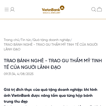
Trang chủ
Tin tức
Quà tặng doanh nghiệp
/
/
/
TRAO BÁNH NGHÊ - TRAO GU THẨM MỸ TINH TẾ CỦA NGƯỜI
LÃNH ĐẠO
TRAO BÁNH NGHÊ - TRAO GU THẨM MỸ TINH
TẾ CỦA NGƯỜI LÃNH ĐẠO
09:31:34, 4/08/2025
Giá trị đích thực của quà tặng doanh nghiệp: khi hình
ảnh VietinBank được nâng tầm qua từng hộp bánh
trung thu đẹp