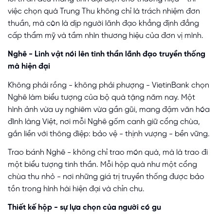
việc chọn quà Trung Thu không chỉ là trách nhiệm đơn
thuần, mà còn là dịp người lãnh đạo khẳng định đẳng
cấp thẩm mỹ và tầm nhìn thương hiệu của đơn vị mình.
Nghê - Linh vật nói lên tinh thần lãnh đạo truyền thống
mà hiện đại
Không phải rồng - không phải phượng - VietinBank chọn
Nghê làm biểu tượng của bộ quà tặng năm nay. Một
hình ảnh vừa uy nghiêm vừa gần gũi, mang đậm văn hóa
đình làng Việt, nơi mỗi Nghê gốm canh giữ cổng chùa,
gắn liền với thông điệp: bảo vệ - thịnh vượng - bền vững.
Trao bánh Nghê - không chỉ trao món quà, mà là trao đi
một biểu tượng tinh thần. Mỗi hộp quà như một cổng
chùa thu nhỏ - nơi những giá trị truyền thống được bảo
tồn trong hình hài hiện đại và chỉn chu.
Thiết kế hộp - sự lựa chọn của người có gu