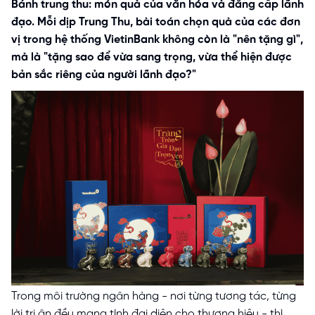
Bánh trung thu: món quà của văn hóa và đẳng cấp lãnh
đạo. Mỗi dịp Trung Thu, bài toán chọn quà của các đơn
vị trong hệ thống VietinBank không còn là "nên tặng gì",
mà là "tặng sao để vừa sang trọng, vừa thể hiện được
bản sắc riêng của người lãnh đạo?"
Trong môi trường ngân hàng - nơi từng tương tác, từng
lời tri ân đều mang tính đại diện cho thương hiệu - thì