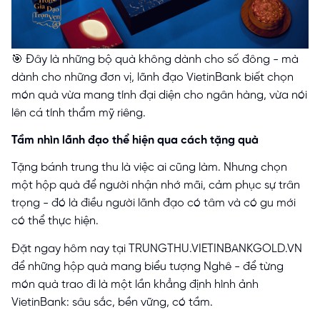
🎯 Đây là những bộ quà không dành cho số đông - mà
dành cho những đơn vị, lãnh đạo VietinBank biết chọn
món quà vừa mang tính đại diện cho ngân hàng, vừa nói
lên cá tính thẩm mỹ riêng.
Tầm nhìn lãnh đạo thể hiện qua cách tặng quà
Tặng bánh trung thu là việc ai cũng làm. Nhưng chọn
một hộp quà để người nhận nhớ mãi, cảm phục sự trân
trọng - đó là điều người lãnh đạo có tâm và có gu mới
có thể thực hiện.
Đặt ngay hôm nay tại TRUNGTHU.VIETINBANKGOLD.VN
để những hộp quà mang biểu tượng Nghê - để từng
món quà trao đi là một lần khẳng định hình ảnh
VietinBank: sâu sắc, bền vững, có tầm.