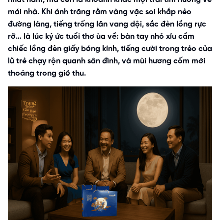
mái nhà. Khi ánh trăng rằm vàng vặc soi khắp nẻo
đường làng, tiếng trống lân vang dội, sắc đèn lồng rực
rỡ… là lúc ký ức tuổi thơ ùa về: bàn tay nhỏ xíu cầm
chiếc lồng đèn giấy bóng kính, tiếng cười trong trẻo của
lũ trẻ chạy rộn quanh sân đình, và mùi hương cốm mới
thoảng trong gió thu.