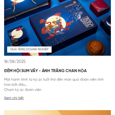
QUÀ TẶNG DOANH NGHIỆP
18/08/2025
ĐÊM HỘI SUM VẦY - ÁNH TRĂNG CHAN HÒA
Một hành trình từ ký ức tuổi thơ đến món quà đoàn viên tinh
hoa bắt đầu...
Chạm ký ức đoàn viên
Trung Thu - Tết của ánh trăng tròn, của tiếng trống hội rộn ràng,
Xem chi tiết
của ký ức tuổi thơ lung linh dưới ánh đèn lồng. Với người Việt,
Trung Thu không chỉ là ngày vui của trẻ nhỏ, mà còn là dịp
đoàn viên, sum vầy, nơi mỗi chiếc bánh, mỗi tách trà, mỗi câu
Trong niềm hân hoan ấy, VietinBank gửi đến khách hàng và đối