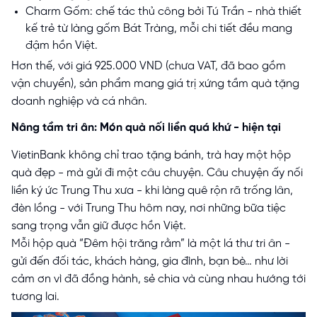
Charm Gốm: chế tác thủ công bởi Tú Trần - nhà thiết
kế trẻ từ làng gốm Bát Tràng, mỗi chi tiết đều mang
đậm hồn Việt.
Hơn thế, với giá 925.000 VND (chưa VAT, đã bao gồm
vận chuyển), sản phẩm mang giá trị xứng tầm quà tặng
doanh nghiệp và cá nhân.
Nâng tầm tri ân: Món quà nối liền quá khứ - hiện tại
VietinBank không chỉ trao tặng bánh, trà hay một hộp
quà đẹp - mà gửi đi một câu chuyện. Câu chuyện ấy nối
liền ký ức Trung Thu xưa - khi làng quê rộn rã trống lân,
đèn lồng - với Trung Thu hôm nay, nơi những bữa tiệc
sang trọng vẫn giữ được hồn Việt.
Mỗi hộp quà “Đêm hội trăng rằm” là một lá thư tri ân -
gửi đến đối tác, khách hàng, gia đình, bạn bè… như lời
cảm ơn vì đã đồng hành, sẻ chia và cùng nhau hướng tới
tương lai.