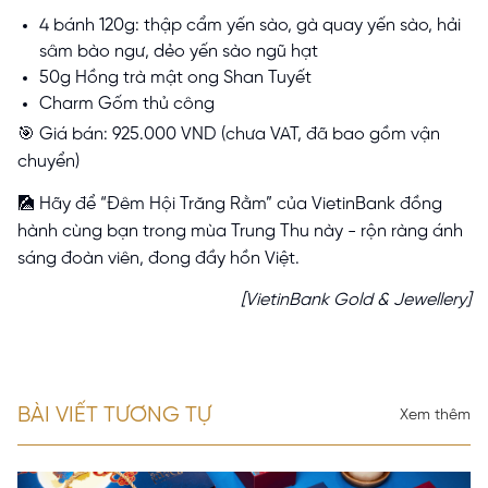
4 bánh 120g: thập cẩm yến sào, gà quay yến sào, hải
sâm bào ngư, dẻo yến sào ngũ hạt
50g Hồng trà mật ong Shan Tuyết
Charm Gốm thủ công
🎯 Giá bán: 925.000 VND (chưa VAT, đã bao gồm vận
chuyển)
🎑 Hãy để “Đêm Hội Trăng Rằm” của VietinBank đồng
hành cùng bạn trong mùa Trung Thu này - rộn ràng ánh
sáng đoàn viên, đong đầy hồn Việt.
[VietinBank Gold & Jewellery]
BÀI VIẾT TƯƠNG TỰ
Xem thêm