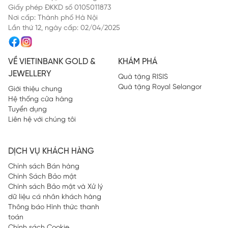
truyền thống và sáng tạo.
Trà Shan Tuyết - Vị núi rừng nguyên bản
Giấy phép ĐKKD số 0105011873
35gr
Nơi cấp: Thành phố Hà Nội
Lần thứ 12, ngày cấp: 02/04/2025
VỀ VIETINBANK GOLD &
KHÁM PHÁ
JEWELLERY
Quà tặng RISIS
Quà tặng Royal Selangor
Giới thiệu chung
Hệ thống cửa hàng
Tuyển dụng
Liên hệ với chúng tôi
DỊCH VỤ KHÁCH HÀNG
Chính sách Bán hàng
Chính Sách Bảo mật
Chính sách Bảo mật và Xử lý
dữ liệu cá nhân khách hàng
Thông báo Hình thức thanh
toán
Chính sách Cookie