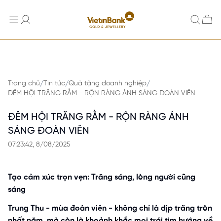
Trang chủ
Tin tức
Quà tặng doanh nghiệp
/
/
/
ĐÊM HỘI TRĂNG RẰM - RỘN RÀNG ÁNH SÁNG ĐOÀN VIÊN
ĐÊM HỘI TRĂNG RẰM - RỘN RÀNG ÁNH
SÁNG ĐOÀN VIÊN
07:23:42, 8/08/2025
Tạo cảm xúc trọn vẹn: Trăng sáng, lòng người cũng
sáng
Trung Thu - mùa đoàn viên - không chỉ là dịp trăng tròn
nhất năm, mà còn là khoảnh khắc mọi trái tim hướng về