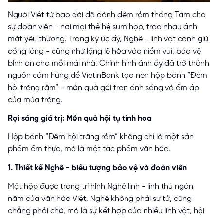
Người Việt từ bao đời đã dành đêm rằm tháng Tám cho
sự đoàn viên - nơi mọi thế hệ sum họp, trao nhau ánh
mắt yêu thương. Trong ký ức ấy, Nghê - linh vật canh giữ
cổng làng - cũng như lặng lẽ hòa vào niềm vui, bảo vệ
bình an cho mỗi mái nhà. Chính hình ảnh ấy đã trở thành
nguồn cảm hứng để VietinBank tạo nên hộp bánh “Đêm
hội trăng rằm” - món quà gói trọn ánh sáng và ấm áp
của mùa trăng.
Rọi sáng giá trị: Món quà hội tụ tinh hoa
Hộp bánh “Đêm hội trăng rằm” không chỉ là một sản
phẩm ẩm thực, mà là một tác phẩm văn hóa.
1. Thiết kế Nghê - biểu tượng bảo vệ và đoàn viên
Mặt hộp được trang trí hình Nghê linh - linh thú ngàn
năm của văn hóa Việt. Nghê không phải sư tử, cũng
chẳng phải chó, mà là sự kết hợp của nhiều linh vật, hội