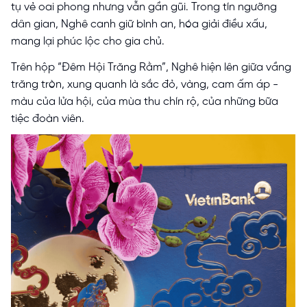
tụ vẻ oai phong nhưng vẫn gần gũi. Trong tín ngưỡng
dân gian, Nghê canh giữ bình an, hóa giải điều xấu,
mang lại phúc lộc cho gia chủ.
Trên hộp “Đêm Hội Trăng Rằm”, Nghê hiện lên giữa vầng
trăng tròn, xung quanh là sắc đỏ, vàng, cam ấm áp -
màu của lửa hội, của mùa thu chín rộ, của những bữa
tiệc đoàn viên.