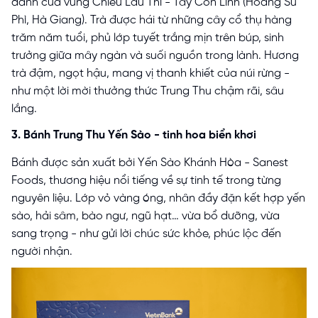
danh của vùng Chiêu Lầu Thi - Tây Côn Lĩnh (Hoàng Su
Phì, Hà Giang). Trà được hái từ những cây cổ thụ hàng
trăm năm tuổi, phủ lớp tuyết trắng mịn trên búp, sinh
trưởng giữa mây ngàn và suối nguồn trong lành. Hương
trà đậm, ngọt hậu, mang vị thanh khiết của núi rừng -
như một lời mời thưởng thức Trung Thu chậm rãi, sâu
lắng.
3. Bánh Trung Thu Yến Sào - tinh hoa biển khơi
Bánh được sản xuất bởi Yến Sào Khánh Hòa - Sanest
Foods, thương hiệu nổi tiếng về sự tinh tế trong từng
nguyên liệu. Lớp vỏ vàng óng, nhân đầy đặn kết hợp yến
sào, hải sâm, bào ngư, ngũ hạt… vừa bổ dưỡng, vừa
sang trọng - như gửi lời chúc sức khỏe, phúc lộc đến
người nhận.